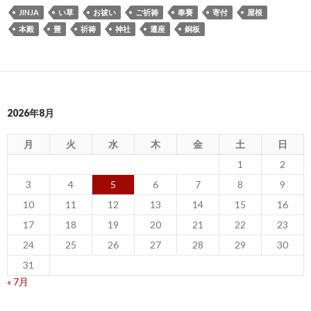
JINJA
い草
お祓い
ご祈祷
奉賽
寄付
屋根
本殿
畳
祈祷
神社
遷座
銅板
2026年8月
月
火
水
木
金
土
日
1
2
3
4
5
6
7
8
9
10
11
12
13
14
15
16
17
18
19
20
21
22
23
24
25
26
27
28
29
30
31
« 7月