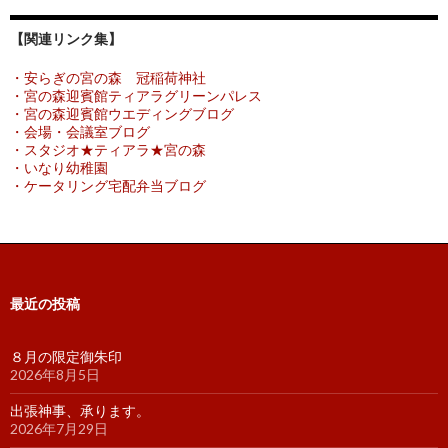
【関連リンク集】
・安らぎの宮の森 冠稲荷神社
・宮の森迎賓館ティアラグリーンパレス
・宮の森迎賓館ウエディングブログ
・会場・会議室ブログ
・スタジオ★ティアラ★宮の森
・いなり幼稚園
・ケータリング宅配弁当ブログ
最近の投稿
８月の限定御朱印
2026年8月5日
出張神事、承ります。
2026年7月29日