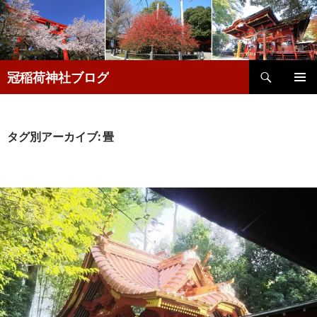
検
冠稲荷神社ブログ
索
コ
メインメ
ン
ニュー
テ
ン
タグ別アーカイブ: 畳
ツ
へ
移
動