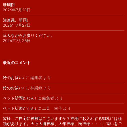
珊瑚樹
2026年7月28日
注連縄、新調♪
2026年7月27日
涼みながらお参りください。
2026年7月26日
最近のコメント
鈴のお祓い♪
に
編集者
より
鈴のお祓い♪
に
神楽鈴
より
ペット祈願だわん♪
に
編集者
より
ペット祈願だわん♪
に
二見 幸子
より
皆様、ご自宅に神棚はございますか？神棚にお入れする御札には種
類があります。天照大御神様、大年神様、氏神様・・・。違いをご