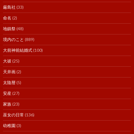
厳島社
(33)
命名
(2)
地鎮祭
(48)
境内のこと
(889)
大前神前結婚式
(100)
大祓
(25)
天井画
(2)
太陰暦
(5)
安産
(27)
家族
(23)
巫女の日常
(136)
幼稚園
(3)