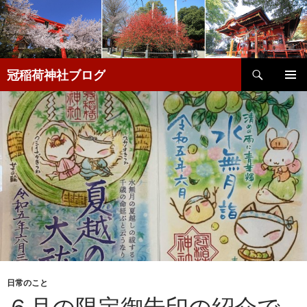
検
冠稲荷神社ブログ
索
コ
メインメ
ン
ニュー
テ
ン
ツ
へ
移
動
日常のこと
６月の限定御朱印の紹介で