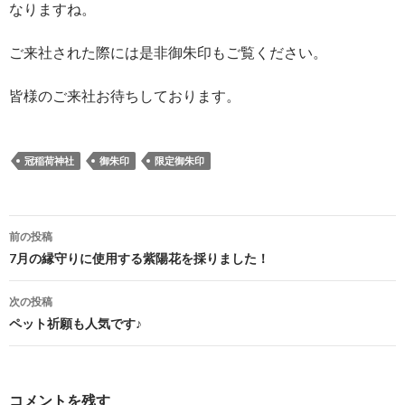
なりますね。
ご来社された際には是非御朱印もご覧ください。
皆様のご来社お待ちしております。
冠稲荷神社
御朱印
限定御朱印
投
前の投稿
稿
7月の縁守りに使用する紫陽花を採りました！
ナ
次の投稿
ビ
ペット祈願も人気です♪
ゲ
ー
コメントを残す