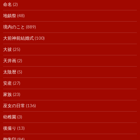
命名
(2)
地鎮祭
(48)
境内のこと
(889)
大前神前結婚式
(100)
大祓
(25)
天井画
(2)
太陰暦
(5)
安産
(27)
家族
(23)
巫女の日常
(136)
幼稚園
(3)
後撮り
(13)
御朱印
(84)