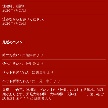
注連縄、新調♪
2026年7月27日
涼みながらお参りください。
2026年7月26日
最近のコメント
鈴のお祓い♪
に
編集者
より
鈴のお祓い♪
に
神楽鈴
より
ペット祈願だわん♪
に
編集者
より
ペット祈願だわん♪
に
二見 幸子
より
皆様、ご自宅に神棚はございますか？神棚にお入れする御札には種
類があります。天照大御神様、大年神様、氏神様・・・。違いをご
説明致します＾＾
に
編集者
より