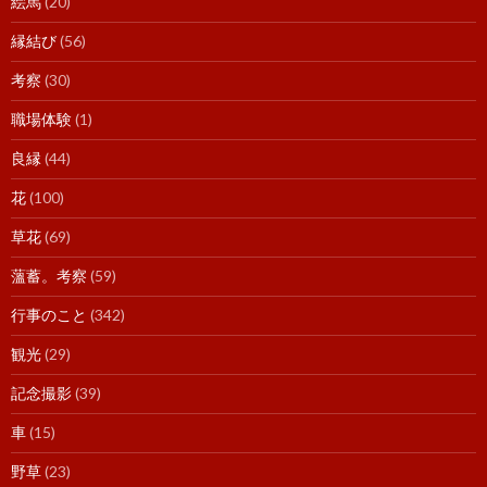
絵馬
(20)
縁結び
(56)
考察
(30)
職場体験
(1)
良縁
(44)
花
(100)
草花
(69)
薀蓄。考察
(59)
行事のこと
(342)
観光
(29)
記念撮影
(39)
車
(15)
野草
(23)