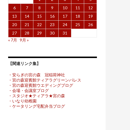
6
7
8
9
10
11
12
13
14
15
16
17
18
19
20
21
22
23
24
25
26
27
28
29
30
31
« 7月
9月 »
【関連リンク集】
・安らぎの宮の森 冠稲荷神社
・宮の森迎賓館ティアラグリーンパレス
・宮の森迎賓館ウエディングブログ
・会場・会議室ブログ
・スタジオ★ティアラ★宮の森
・いなり幼稚園
・ケータリング宅配弁当ブログ