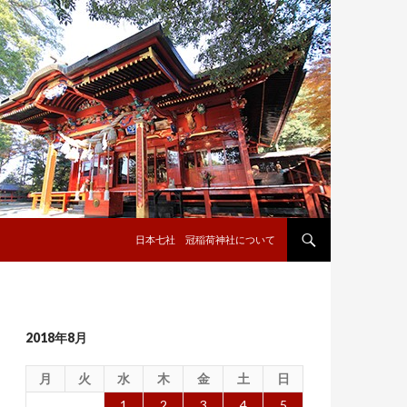
コンテンツへ移動
日本七社 冠稲荷神社について
2018年8月
月
火
水
木
金
土
日
1
2
3
4
5