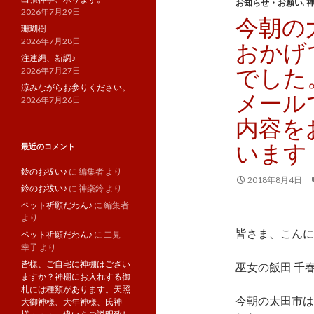
お知らせ・お願い
,
2026年7月29日
今朝の
珊瑚樹
2026年7月28日
おかげ
注連縄、新調♪
でした
2026年7月27日
涼みながらお参りください。
メール
2026年7月26日
内容を
います
最近のコメント
鈴のお祓い♪
に
編集者
より
2018年8月4日
鈴のお祓い♪
に
神楽鈴
より
ペット祈願だわん♪
に
編集者
より
皆さま、こんに
ペット祈願だわん♪
に
二見
幸子
より
皆様、ご自宅に神棚はござい
巫女の飯田 千
ますか？神棚にお入れする御
札には種類があります。天照
今朝の太田市は
大御神様、大年神様、氏神