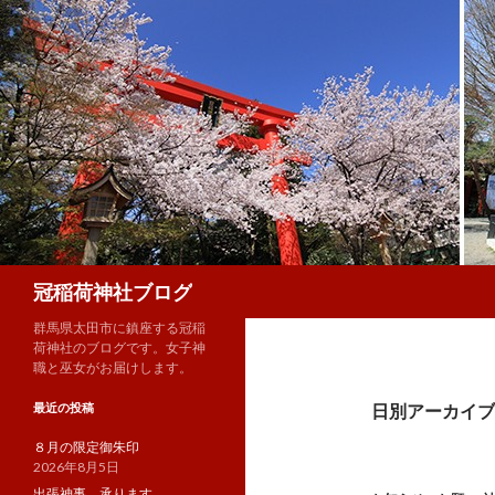
検
冠稲荷神社ブログ
索
群馬県太田市に鎮座する冠稲
荷神社のブログです。女子神
職と巫女がお届けします。
最近の投稿
日別アーカイブ: 
８月の限定御朱印
2026年8月5日
出張神事、承ります。