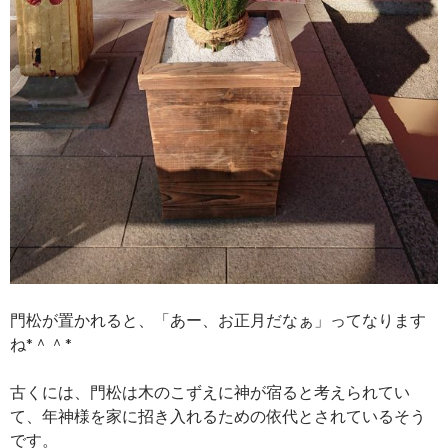
門松が置かれると、「あー、お正月だなぁ」ってなります
ね*＾＾*
古くには、門松は木のこずえに神が宿ると考えられてい
て、年神様を家に招き入れるための依代とされているそう
です。