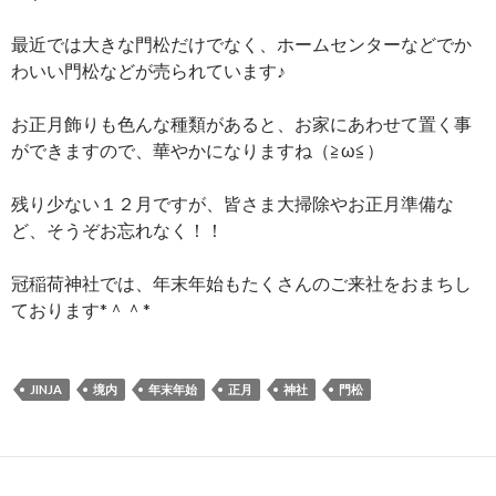
最近では大きな門松だけでなく、ホームセンターなどでか
わいい門松などが売られています♪
お正月飾りも色んな種類があると、お家にあわせて置く事
ができますので、華やかになりますね（≧ω≦）
残り少ない１２月ですが、皆さま大掃除やお正月準備な
ど、そうぞお忘れなく！！
冠稲荷神社では、年末年始もたくさんのご来社をおまちし
ております*＾＾*
JINJA
境内
年末年始
正月
神社
門松