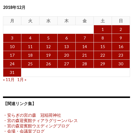
2018年12月
月
火
水
木
金
土
日
1
2
3
4
5
6
7
8
9
10
11
12
13
14
15
16
17
18
19
20
21
22
23
24
25
26
27
28
29
30
31
« 11月
1月 »
【関連リンク集】
・安らぎの宮の森 冠稲荷神社
・宮の森迎賓館ティアラグリーンパレス
・宮の森迎賓館ウエディングブログ
・会場・会議室ブログ