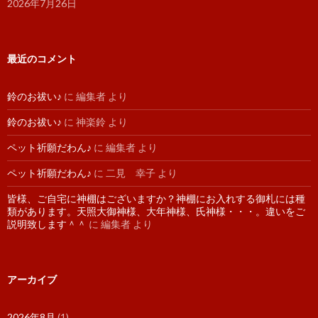
2026年7月26日
最近のコメント
鈴のお祓い♪
に
編集者
より
鈴のお祓い♪
に
神楽鈴
より
ペット祈願だわん♪
に
編集者
より
ペット祈願だわん♪
に
二見 幸子
より
皆様、ご自宅に神棚はございますか？神棚にお入れする御札には種
類があります。天照大御神様、大年神様、氏神様・・・。違いをご
説明致します＾＾
に
編集者
より
アーカイブ
2026年8月
(1)