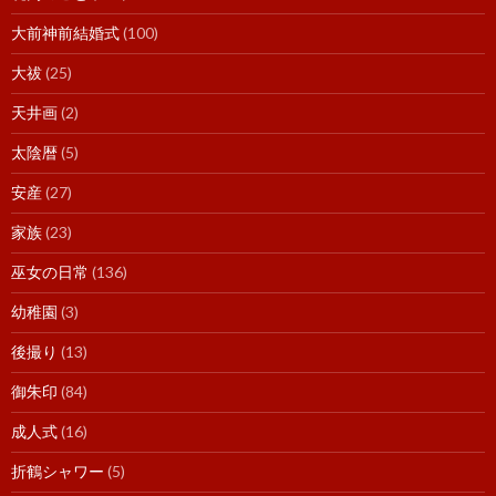
大前神前結婚式
(100)
大祓
(25)
天井画
(2)
太陰暦
(5)
安産
(27)
家族
(23)
巫女の日常
(136)
幼稚園
(3)
後撮り
(13)
御朱印
(84)
成人式
(16)
折鶴シャワー
(5)