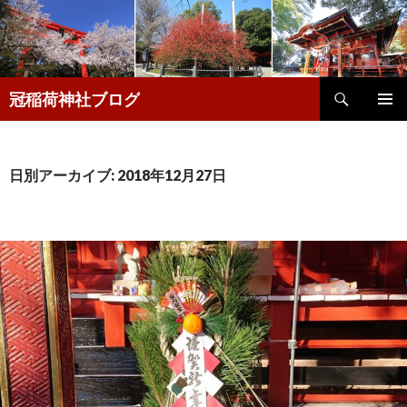
検
冠稲荷神社ブログ
索
コ
メインメ
ン
ニュー
テ
ン
日別アーカイブ: 2018年12月27日
ツ
へ
移
動