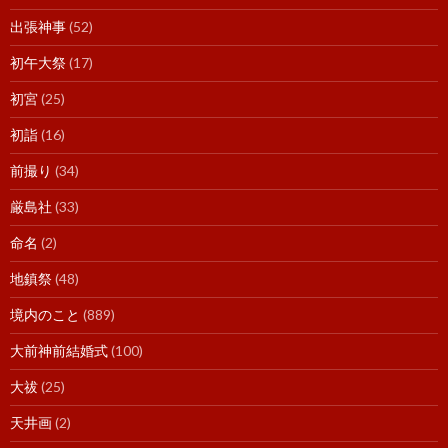
出張神事
(52)
初午大祭
(17)
初宮
(25)
初詣
(16)
前撮り
(34)
厳島社
(33)
命名
(2)
地鎮祭
(48)
境内のこと
(889)
大前神前結婚式
(100)
大祓
(25)
天井画
(2)