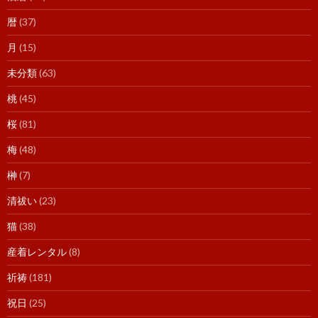
暦
(37)
月
(15)
未分類
(63)
桃
(45)
桜
(81)
梅
(48)
榊
(7)
清祓い
(23)
猫
(38)
産着レンタル
(8)
祈祷
(181)
祝日
(25)