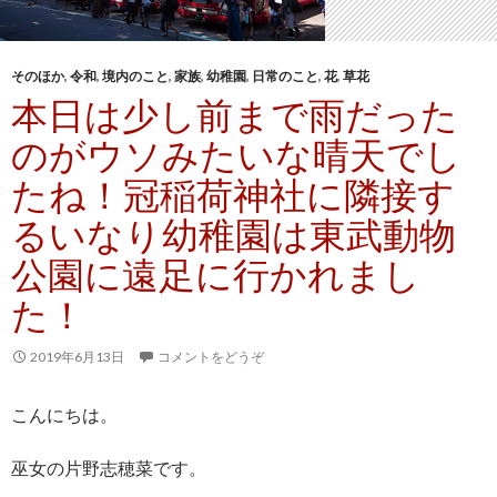
そのほか
,
令和
,
境内のこと
,
家族
,
幼稚園
,
日常のこと
,
花
,
草花
本日は少し前まで雨だった
のがウソみたいな晴天でし
たね！冠稲荷神社に隣接す
るいなり幼稚園は東武動物
公園に遠足に行かれまし
た！
2019年6月13日
コメントをどうぞ
こんにちは。
巫女の片野志穂菜です。