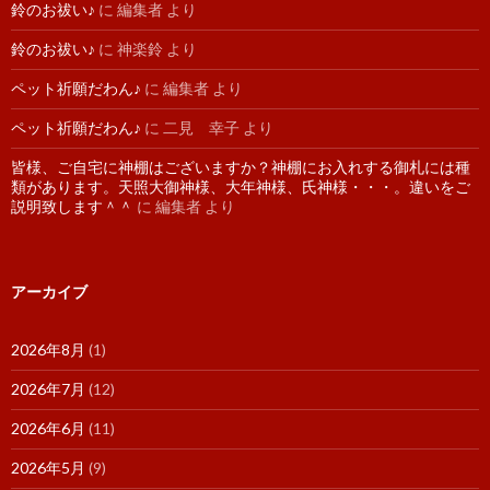
鈴のお祓い♪
に
編集者
より
鈴のお祓い♪
に
神楽鈴
より
ペット祈願だわん♪
に
編集者
より
ペット祈願だわん♪
に
二見 幸子
より
皆様、ご自宅に神棚はございますか？神棚にお入れする御札には種
類があります。天照大御神様、大年神様、氏神様・・・。違いをご
説明致します＾＾
に
編集者
より
アーカイブ
2026年8月
(1)
2026年7月
(12)
2026年6月
(11)
2026年5月
(9)