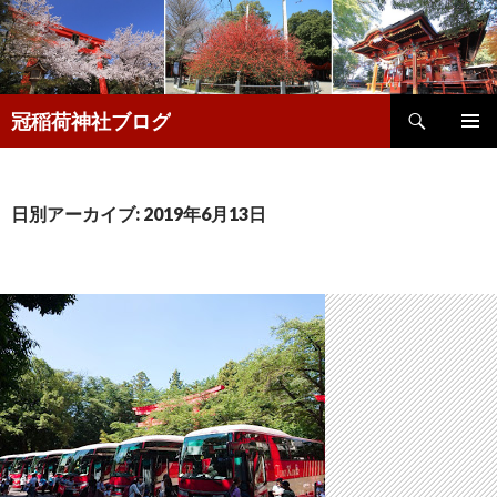
検
冠稲荷神社ブログ
索
コ
メインメ
ン
ニュー
テ
ン
日別アーカイブ: 2019年6月13日
ツ
へ
移
動