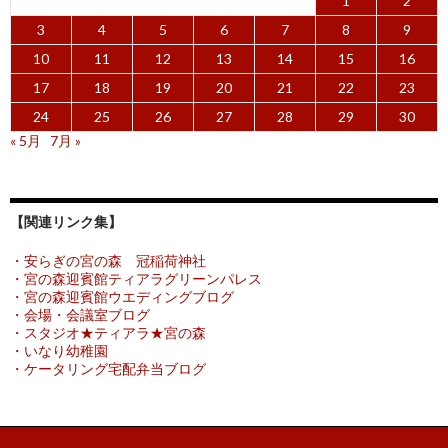
1
2
3
4
5
6
7
8
9
10
11
12
13
14
15
16
17
18
19
20
21
22
23
24
25
26
27
28
29
30
« 5月
7月 »
【関連リンク集】
・安らぎの宮の森 冠稲荷神社
・宮の森迎賓館ティアラグリーンパレス
・宮の森迎賓館ウエディングブログ
・会場・会議室ブログ
・スタジオ★ティアラ★宮の森
・いなり幼稚園
・ケータリング宅配弁当ブログ