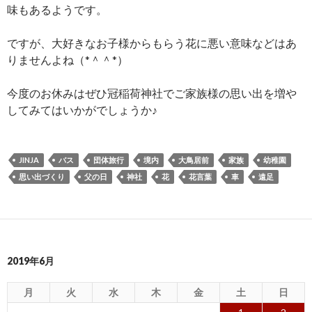
味もあるようです。
ですが、大好きなお子様からもらう花に悪い意味などはあ
りませんよね（*＾＾*）
今度のお休みはぜひ冠稲荷神社でご家族様の思い出を増や
してみてはいかがでしょうか♪
JINJA
バス
団体旅行
境内
大鳥居前
家族
幼稚園
思い出づくり
父の日
神社
花
花言葉
車
遠足
2019年6月
月
火
水
木
金
土
日