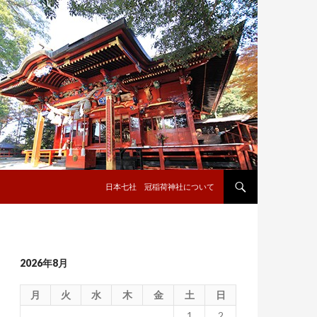
コンテンツへ移動
日本七社 冠稲荷神社について
2026年8月
月
火
水
木
金
土
日
1
2