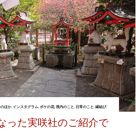
そのほか
,
インスタグラム
,
ボケの花
,
境内のこと
,
日常のこと
,
縁結び
,
なった実咲社のご紹介で