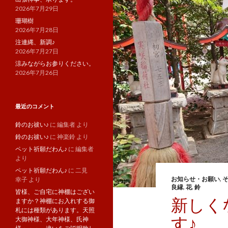
2026年7月29日
珊瑚樹
2026年7月28日
注連縄、新調♪
2026年7月27日
涼みながらお参りください。
2026年7月26日
最近のコメント
鈴のお祓い♪
に
編集者
より
鈴のお祓い♪
に
神楽鈴
より
ペット祈願だわん♪
に
編集者
より
ペット祈願だわん♪
に
二見
お知らせ・お願い
,
幸子
より
良縁
,
花
,
鈴
皆様、ご自宅に神棚はござい
新しく
ますか？神棚にお入れする御
札には種類があります。天照
す♪
大御神様、大年神様、氏神