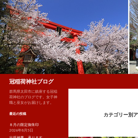
検
冠稲荷神社ブログ
索
群馬県太田市に鎮座する冠稲
荷神社のブログです。女子神
職と巫女がお届けします。
最近の投稿
カテゴリー別ア
８月の限定御朱印
2026年8月5日
出張神事、承ります。