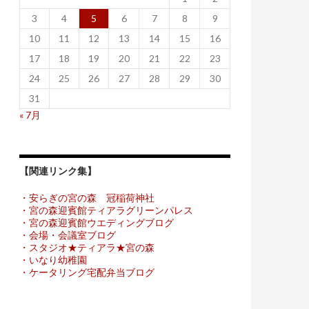
3
4
5
6
7
8
9
10
11
12
13
14
15
16
17
18
19
20
21
22
23
24
25
26
27
28
29
30
31
« 7月
【関連リンク集】
・安らぎの宮の森 冠稲荷神社
・宮の森迎賓館ティアラグリーンパレス
・宮の森迎賓館ウエディングブログ
・会場・会議室ブログ
・スタジオ★ティアラ★宮の森
・いなり幼稚園
・ケータリング宅配弁当ブログ