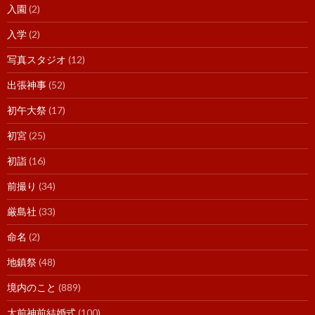
入園
(2)
入学
(2)
写真スタジオ
(12)
出張神事
(52)
初午大祭
(17)
初宮
(25)
初詣
(16)
前撮り
(34)
厳島社
(33)
命名
(2)
地鎮祭
(48)
境内のこと
(889)
大前神前結婚式
(100)