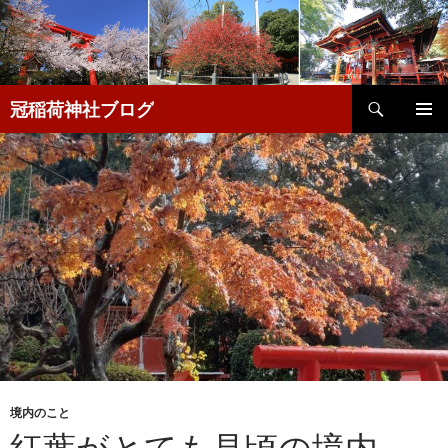
検
冠稲荷神社ブログ
索
コ
メインメ
ン
ニュー
テ
ン
ツ
へ
移
動
境内のこと
紅葉がとても見頃の境内