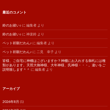
最近のコメント
鈴のお祓い♪
に
編集者
より
鈴のお祓い♪
に
神楽鈴
より
ペット祈願だわん♪
に
編集者
より
ペット祈願だわん♪
に
二見 幸子
より
皆様、ご自宅に神棚はございますか？神棚にお入れする御札には種
類があります。天照大御神様、大年神様、氏神様・・・。違いをご
説明致します＾＾
に
編集者
より
アーカイブ
2026年8月
(1)