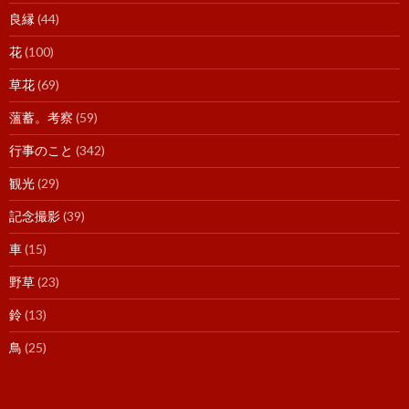
良縁
(44)
花
(100)
草花
(69)
薀蓄。考察
(59)
行事のこと
(342)
観光
(29)
記念撮影
(39)
車
(15)
野草
(23)
鈴
(13)
鳥
(25)