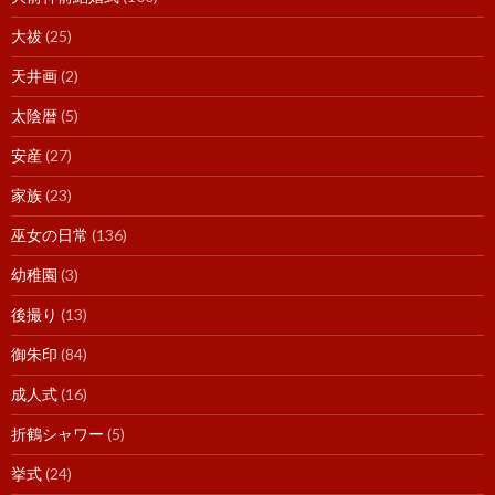
大祓
(25)
天井画
(2)
太陰暦
(5)
安産
(27)
家族
(23)
巫女の日常
(136)
幼稚園
(3)
後撮り
(13)
御朱印
(84)
成人式
(16)
折鶴シャワー
(5)
挙式
(24)