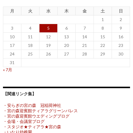
月
火
水
木
金
土
日
1
2
3
4
5
6
7
8
9
10
11
12
13
14
15
16
17
18
19
20
21
22
23
24
25
26
27
28
29
30
31
« 7月
【関連リンク集】
・安らぎの宮の森 冠稲荷神社
・宮の森迎賓館ティアラグリーンパレス
・宮の森迎賓館ウエディングブログ
・会場・会議室ブログ
・スタジオ★ティアラ★宮の森
・いなり幼稚園