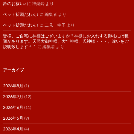
鈴のお祓い♪
に
神楽鈴
より
ペット祈願だわん♪
に
編集者
より
ペット祈願だわん♪
に
二見 幸子
より
皆様、ご自宅に神棚はございますか？神棚にお入れする御札には種
類があります。天照大御神様、大年神様、氏神様・・・。違いをご
説明致します＾＾
に
編集者
より
アーカイブ
2026年8月
(1)
2026年7月
(12)
2026年6月
(11)
2026年5月
(9)
2026年4月
(4)