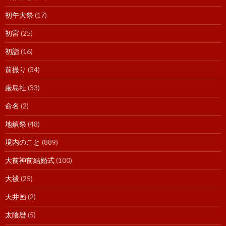
初午大祭
(17)
初宮
(25)
初詣
(16)
前撮り
(34)
厳島社
(33)
命名
(2)
地鎮祭
(48)
境内のこと
(889)
大前神前結婚式
(100)
大祓
(25)
天井画
(2)
太陰暦
(5)