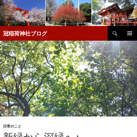
検
冠稲荷神社ブログ
索
コ
メインメ
ン
ニュー
テ
ン
ツ
へ
移
動
日常のこと
新緑から深緑へ♪