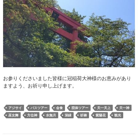
お参りくださいました皆様に冠稲荷大神様のお恵みがあり
ますよう、お祈り申し上げます。
アジサイ
バスツアー
会食
団体ツアー
天一天上
天一神
巫女舞
方位神
水無月
深緑
祈祷
紫陽花
観光