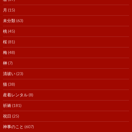
月
(15)
未分類
(63)
桃
(45)
桜
(81)
梅
(48)
榊
(7)
清祓い
(23)
猫
(38)
産着レンタル
(8)
祈祷
(181)
祝日
(25)
神事のこと
(607)