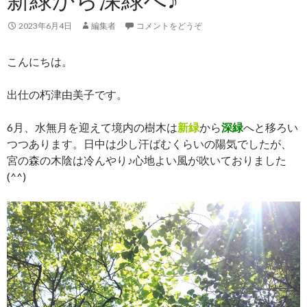
2023年6月4日
編集者
コメントをどうぞ
こんにちは。
出仕の朽津由美子です。
6月、水無月を迎えて境内の樹木は
新緑
から
深緑
へと移ろい
つつあります。日中は少し汗ばむくらいの陽気でしたが、
宮の森の木陰は冷んやり♪心地よい風が吹いておりました
(^^)