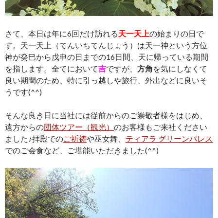
さて、本日は年に6回だけ訪れる
天一天上
の始まりの日で
す。天一天上（てんいちてんじょう）は天一神という方位
神が癸巳から戊申の日までの16日間、天に帰っている期間
を指します。全てにおいて
吉
ですが、
方角
を気にしなくて
良い期間のため、特に引っ越しや旅行、外出などに良いそ
うです(^^)
そんな良き日に当社には従前からのご崇敬者様をはじめ、
遠方からの
団体ツアー（観光）
のお客様もご来社ください
ました♪拝殿での
ご祈祷
や巫女舞、
ティアラ グリーンパレス
でのご会食など、ご堪能いただきました(^^)