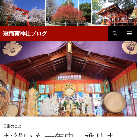
検
冠稲荷神社ブログ
索
コ
メインメ
ン
ニュー
テ
ン
ツ
へ
移
動
日常のこと
お祓いも一年中、承りま