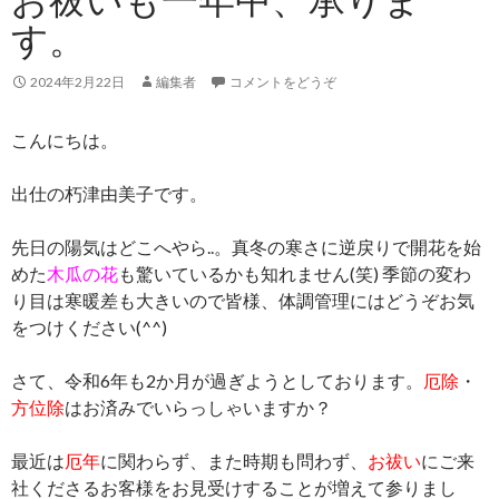
す。
2024年2月22日
編集者
コメントをどうぞ
こんにちは。
出仕の朽津由美子です。
先日の陽気はどこへやら..。真冬の寒さに逆戻りで開花を始
めた
木瓜の花
も驚いているかも知れません(笑) 季節の変わ
り目は寒暖差も大きいので皆様、体調管理にはどうぞお気
をつけください(^^)
さて、令和6年も2か月が過ぎようとしております。
厄除
・
方位除
はお済みでいらっしゃいますか？
最近は
厄年
に関わらず、また時期も問わず、
お祓い
にご来
社くださるお客様をお見受けすることが増えて参りまし