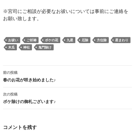
※宮司にご相談が必要なお祓いについては事前にご連絡を
お願い致します。
お祓い
ご祈祷
ボケの花
九星
厄除
方位除
星まわり
木瓜
神社
鬼門除け
投
前の投稿
稿
春のお花が咲き始めました♪
ナ
次の投稿
ビ
ボケ除けの御札ございます♪
ゲ
ー
コメントを残す
シ