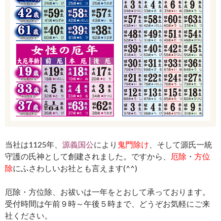
当社は1125年、
源義国公
により
鬼門除け
、そして源氏一統
守護の氏神として創建されました。ですから、
厄除
・
方位
除
にふさわしいお社とも言えます(^^)
厄除・方位除、お祓いは一年をとおして承っております。
受付時間は午前９時～午後５時まで、どうぞお気軽にご来
社ください。