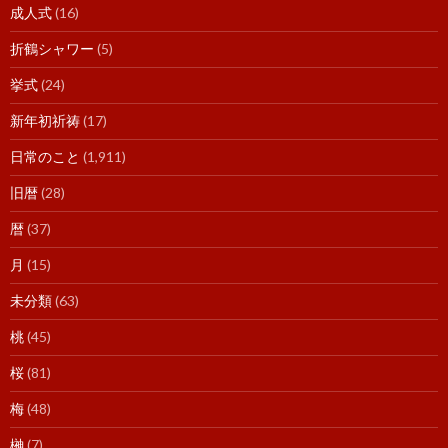
成人式
(16)
折鶴シャワー
(5)
挙式
(24)
新年初祈祷
(17)
日常のこと
(1,911)
旧暦
(28)
暦
(37)
月
(15)
未分類
(63)
桃
(45)
桜
(81)
梅
(48)
榊
(7)