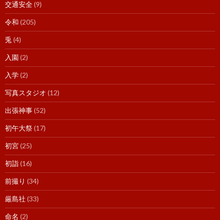
交通安全
(9)
令和
(205)
兎
(4)
入園
(2)
入学
(2)
写真スタジオ
(12)
出張神事
(52)
初午大祭
(17)
初宮
(25)
初詣
(16)
前撮り
(34)
厳島社
(33)
命名
(2)