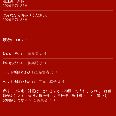
注連縄、新調♪
2026年7月27日
涼みながらお参りください。
2026年7月26日
最近のコメント
鈴のお祓い♪
に
編集者
より
鈴のお祓い♪
に
神楽鈴
より
ペット祈願だわん♪
に
編集者
より
ペット祈願だわん♪
に
二見 幸子
より
皆様、ご自宅に神棚はございますか？神棚にお入れする御札には種
類があります。天照大御神様、大年神様、氏神様・・・。違いをご
説明致します＾＾
に
編集者
より