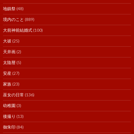
地鎮祭
(48)
境内のこと
(889)
大前神前結婚式
(100)
大祓
(25)
天井画
(2)
太陰暦
(5)
安産
(27)
家族
(23)
巫女の日常
(136)
幼稚園
(3)
後撮り
(13)
御朱印
(84)