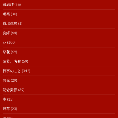
縁結び
(56)
考察
(30)
職場体験
(1)
良縁
(44)
花
(100)
草花
(69)
薀蓄。考察
(59)
行事のこと
(342)
観光
(29)
記念撮影
(39)
車
(15)
野草
(23)