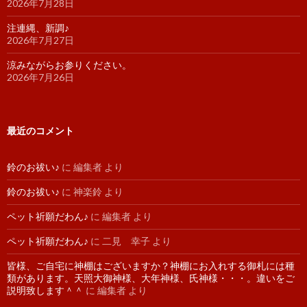
2026年7月28日
注連縄、新調♪
2026年7月27日
涼みながらお参りください。
2026年7月26日
最近のコメント
鈴のお祓い♪
に
編集者
より
鈴のお祓い♪
に
神楽鈴
より
ペット祈願だわん♪
に
編集者
より
ペット祈願だわん♪
に
二見 幸子
より
皆様、ご自宅に神棚はございますか？神棚にお入れする御札には種
類があります。天照大御神様、大年神様、氏神様・・・。違いをご
説明致します＾＾
に
編集者
より