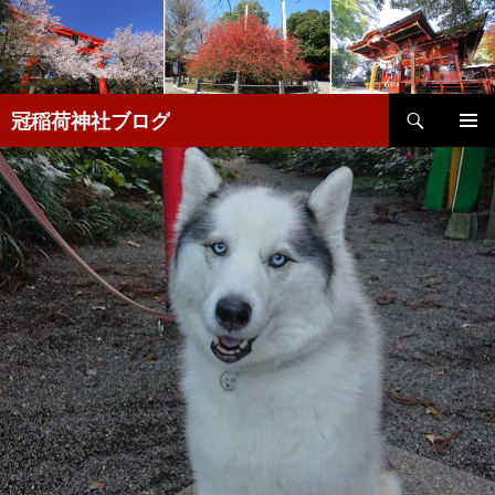
検
冠稲荷神社ブログ
索
コ
メインメ
ン
ニュー
テ
ン
ツ
へ
移
動