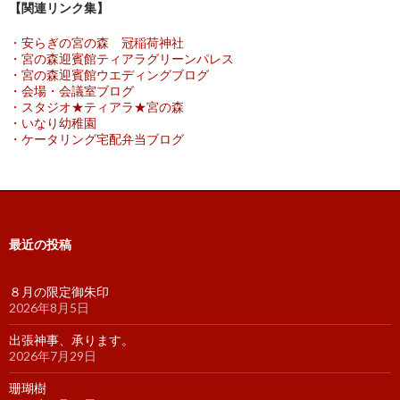
【関連リンク集】
・安らぎの宮の森 冠稲荷神社
・宮の森迎賓館ティアラグリーンパレス
・宮の森迎賓館ウエディングブログ
・会場・会議室ブログ
・スタジオ★ティアラ★宮の森
・いなり幼稚園
・ケータリング宅配弁当ブログ
最近の投稿
８月の限定御朱印
2026年8月5日
出張神事、承ります。
2026年7月29日
珊瑚樹