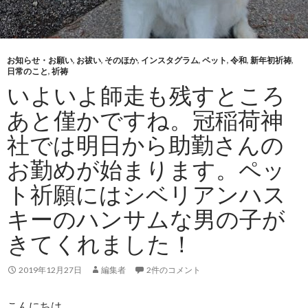
お知らせ・お願い
,
お祓い
,
そのほか
,
インスタグラム
,
ペット
,
令和
,
新年初祈祷
,
日常のこと
,
祈祷
いよいよ師走も残すところ
あと僅かですね。冠稲荷神
社では明日から助勤さんの
お勤めが始まります。ペッ
ト祈願にはシベリアンハス
キーのハンサムな男の子が
きてくれました！
2019年12月27日
編集者
2件のコメント
こんにちは。