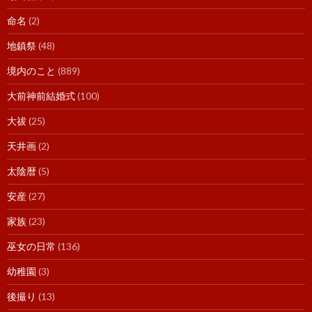
命名
(2)
地鎮祭
(48)
境内のこと
(889)
大前神前結婚式
(100)
大祓
(25)
天井画
(2)
太陰暦
(5)
安産
(27)
家族
(23)
巫女の日常
(136)
幼稚園
(3)
後撮り
(13)