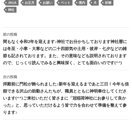
JINJA
お正月
お祓い
ペット
境内
犬
祈祷
神社
投
前の投稿
稿
間もなく令和2年を迎えます♪神社でお分かちしております神社暦に
は冬至・小寒・大寒などの二十四節気や土用・彼岸・七夕などの雑
ナ
節も記されております。また、その意味なども説明されております
ビ
ので、じっくり読んでみると興味深く、とても面白いのです(^^)
ゲ
次の投稿
ー
拝殿前に門松が飾られました♪新年を迎えるまであと三日！今年も信
頼できる沢山の助勤さんたちが、職員とともに神明奉仕してくださ
シ
います(^^)ご来社いただく皆さまに「冠稲荷神社にお参りして良か
ョ
った」と、思っていただけるよう皆で力を合わせて準備を整えて参
ります♪
ン