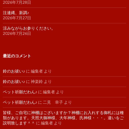
2026年7月28日
注連縄、新調♪
2026年7月27日
涼みながらお参りください。
2026年7月26日
最近のコメント
鈴のお祓い♪
に
編集者
より
鈴のお祓い♪
に
神楽鈴
より
ペット祈願だわん♪
に
編集者
より
ペット祈願だわん♪
に
二見 幸子
より
皆様、ご自宅に神棚はございますか？神棚にお入れする御札には種
類があります。天照大御神様、大年神様、氏神様・・・。違いをご
説明致します＾＾
に
編集者
より