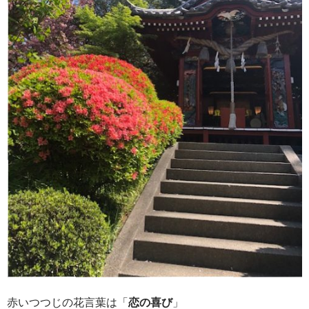
赤いつつじの花言葉は「
恋の喜び
」