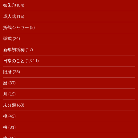
御朱印
(84)
成人式
(16)
折鶴シャワー
(5)
挙式
(24)
新年初祈祷
(17)
日常のこと
(1,911)
旧暦
(28)
暦
(37)
月
(15)
未分類
(63)
桃
(45)
桜
(81)