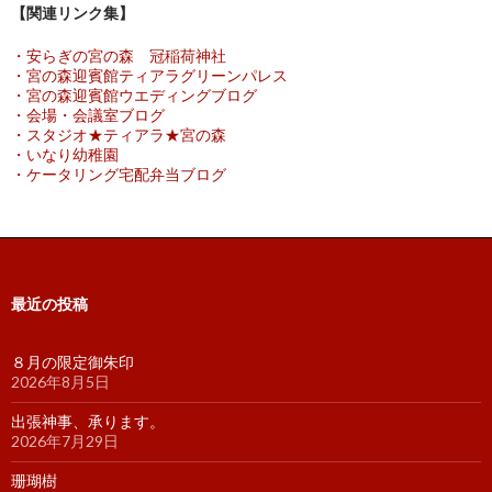
【関連リンク集】
・安らぎの宮の森 冠稲荷神社
・宮の森迎賓館ティアラグリーンパレス
・宮の森迎賓館ウエディングブログ
・会場・会議室ブログ
・スタジオ★ティアラ★宮の森
・いなり幼稚園
・ケータリング宅配弁当ブログ
最近の投稿
８月の限定御朱印
2026年8月5日
出張神事、承ります。
2026年7月29日
珊瑚樹