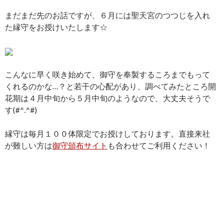
まだまだ先のお話ですが、６月には聖天宮のつつじを入れ
た縁守をお授けいたします☆
こんなに早く咲き始めて、御守を奉製するころまでもって
くれるのかな…？と若干の心配があり、調べてみたところ開
花期は４月中旬から５月中旬のようなので、大丈夫そうで
す(#^.^#)
縁守は毎月１００体限定でお授けしております。直接来社
が難しい方は
御守頒布サイト
も合わせてご利用ください！