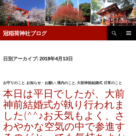
検
冠稲荷神社ブログ
索
コ
メインメ
ン
ニュー
テ
ン
日別アーカイブ: 2018年4月13日
ツ
へ
移
動
お守りのこと
,
お知らせ・お願い
,
境内のこと
,
大前神前結婚式
,
日常のこと
本日は平日でしたが、大前
神前結婚式が執り行われま
した(^^♪お天気もよく、さ
わやかな空気の中で参進す