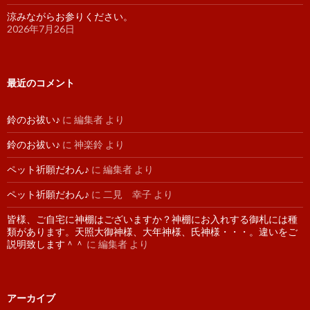
涼みながらお参りください。
2026年7月26日
最近のコメント
鈴のお祓い♪
に
編集者
より
鈴のお祓い♪
に
神楽鈴
より
ペット祈願だわん♪
に
編集者
より
ペット祈願だわん♪
に
二見 幸子
より
皆様、ご自宅に神棚はございますか？神棚にお入れする御札には種
類があります。天照大御神様、大年神様、氏神様・・・。違いをご
説明致します＾＾
に
編集者
より
アーカイブ