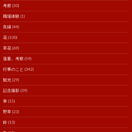
考察
(30)
職場体験
(1)
良縁
(44)
花
(100)
草花
(69)
薀蓄。考察
(59)
行事のこと
(342)
観光
(29)
記念撮影
(39)
車
(15)
野草
(23)
鈴
(13)