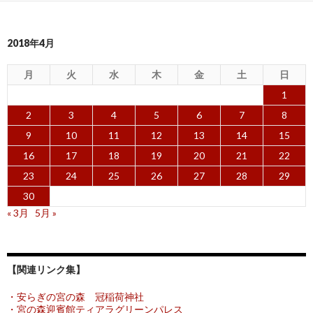
2018年4月
月
火
水
木
金
土
日
1
2
3
4
5
6
7
8
9
10
11
12
13
14
15
16
17
18
19
20
21
22
23
24
25
26
27
28
29
30
« 3月
5月 »
【関連リンク集】
・安らぎの宮の森 冠稲荷神社
・宮の森迎賓館ティアラグリーンパレス