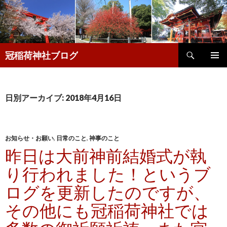
検
冠稲荷神社ブログ
索
コ
メインメ
ン
ニュー
テ
ン
日別アーカイブ: 2018年4月16日
ツ
へ
移
動
お知らせ・お願い
,
日常のこと
,
神事のこと
昨日は大前神前結婚式が執
り行われました！というブ
ログを更新したのですが、
その他にも冠稲荷神社では