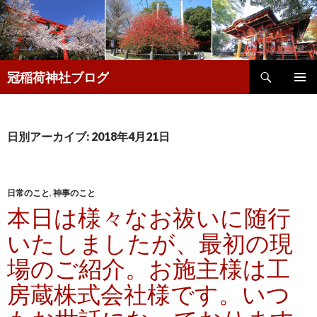
検
冠稲荷神社ブログ
索
コ
メインメ
ン
ニュー
テ
ン
日別アーカイブ: 2018年4月21日
ツ
へ
移
動
日常のこと
,
神事のこと
本日は様々なお祓いに随行
いたしましたが、最初の現
場のご紹介。お施主様は工
房蔵株式会社様です。いつ