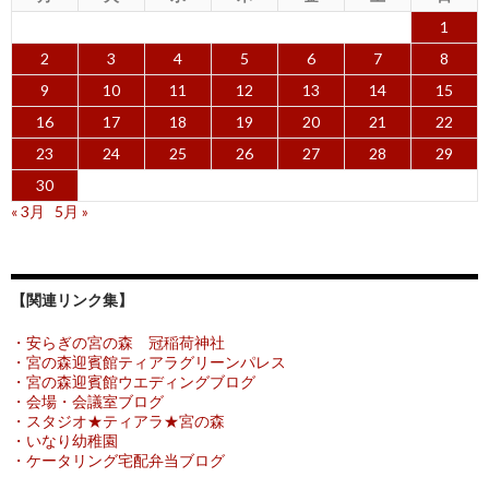
1
2
3
4
5
6
7
8
9
10
11
12
13
14
15
16
17
18
19
20
21
22
23
24
25
26
27
28
29
30
« 3月
5月 »
【関連リンク集】
・安らぎの宮の森 冠稲荷神社
・宮の森迎賓館ティアラグリーンパレス
・宮の森迎賓館ウエディングブログ
・会場・会議室ブログ
・スタジオ★ティアラ★宮の森
・いなり幼稚園
・ケータリング宅配弁当ブログ