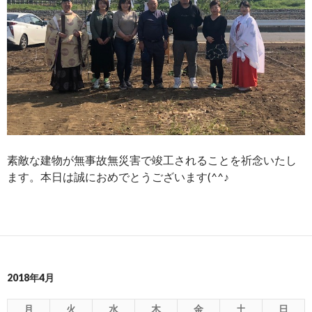
素敵な建物が無事故無災害で竣工されることを祈念いたし
ます。本日は誠におめでとうございます(^^♪
2018年4月
月
火
水
木
金
土
日