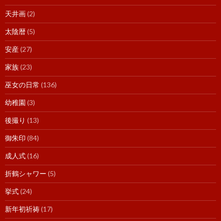
天井画
(2)
太陰暦
(5)
安産
(27)
家族
(23)
巫女の日常
(136)
幼稚園
(3)
後撮り
(13)
御朱印
(84)
成人式
(16)
折鶴シャワー
(5)
挙式
(24)
新年初祈祷
(17)