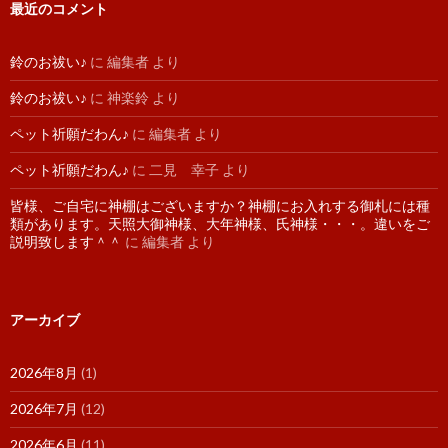
最近のコメント
鈴のお祓い♪
に
編集者
より
鈴のお祓い♪
に
神楽鈴
より
ペット祈願だわん♪
に
編集者
より
ペット祈願だわん♪
に
二見 幸子
より
皆様、ご自宅に神棚はございますか？神棚にお入れする御札には種
類があります。天照大御神様、大年神様、氏神様・・・。違いをご
説明致します＾＾
に
編集者
より
アーカイブ
2026年8月
(1)
2026年7月
(12)
2026年6月
(11)