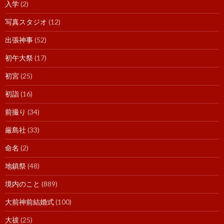
入学
(2)
写真スタジオ
(12)
出張神事
(52)
初午大祭
(17)
初宮
(25)
初詣
(16)
前撮り
(34)
厳島社
(33)
命名
(2)
地鎮祭
(48)
境内のこと
(889)
大前神前結婚式
(100)
大祓
(25)