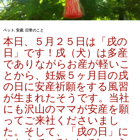
ペット
,
安産
,
日常のこと
本日、５月２５日は「戌の
日」です！戌（犬）は多産
でありながらお産が軽いこ
とから、妊娠５ヶ月目の戌
の日に安産祈願をする風習
が生まれたそうです。当社
にも沢山のママが安産を願
ってご来社くださいまし
た。そして、「戌の日」に