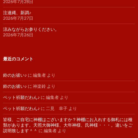
2026年7月28日
注連縄、新調♪
2026年7月27日
涼みながらお参りください。
2026年7月26日
最近のコメント
鈴のお祓い♪
に
編集者
より
鈴のお祓い♪
に
神楽鈴
より
ペット祈願だわん♪
に
編集者
より
ペット祈願だわん♪
に
二見 幸子
より
皆様、ご自宅に神棚はございますか？神棚にお入れする御札には種
類があります。天照大御神様、大年神様、氏神様・・・。違いをご
説明致します＾＾
に
編集者
より