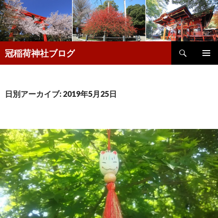
検
冠稲荷神社ブログ
索
コ
メインメ
ン
ニュー
テ
ン
日別アーカイブ: 2019年5月25日
ツ
へ
移
動