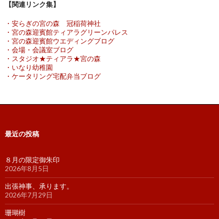
【関連リンク集】
・安らぎの宮の森 冠稲荷神社
・宮の森迎賓館ティアラグリーンパレス
・宮の森迎賓館ウエディングブログ
・会場・会議室ブログ
・スタジオ★ティアラ★宮の森
・いなり幼稚園
・ケータリング宅配弁当ブログ
最近の投稿
８月の限定御朱印
2026年8月5日
出張神事、承ります。
2026年7月29日
珊瑚樹