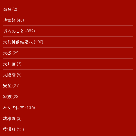
命名
(2)
地鎮祭
(48)
境内のこと
(889)
大前神前結婚式
(100)
大祓
(25)
天井画
(2)
太陰暦
(5)
安産
(27)
家族
(23)
巫女の日常
(136)
幼稚園
(3)
後撮り
(13)