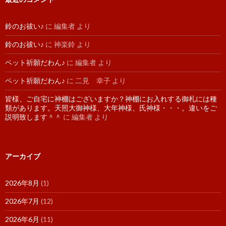
鈴のお祓い♪
に
編集者
より
鈴のお祓い♪
に
神楽鈴
より
ペット祈願だわん♪
に
編集者
より
ペット祈願だわん♪
に
二見 幸子
より
皆様、ご自宅に神棚はございますか？神棚にお入れする御札には種
類があります。天照大御神様、大年神様、氏神様・・・。違いをご
説明致します＾＾
に
編集者
より
アーカイブ
2026年8月
(1)
2026年7月
(12)
2026年6月
(11)