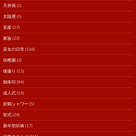
天井画
(2)
太陰暦
(5)
安産
(27)
家族
(23)
巫女の日常
(136)
幼稚園
(3)
後撮り
(13)
御朱印
(84)
成人式
(16)
折鶴シャワー
(5)
挙式
(24)
新年初祈祷
(17)