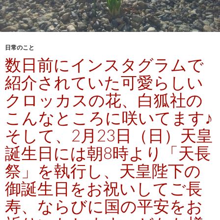
日常のこと
数日前にインスタグラムで
紹介されていた可愛らしい
クロッカスの花、白狐社の
こんなところに咲いてます♪
そして、2月23日（日）天皇
誕生日には朝8時より「天長
祭」を執行し、天皇陛下の
御誕生日をお祝いしてご長
寿、ならびに国の平安をお