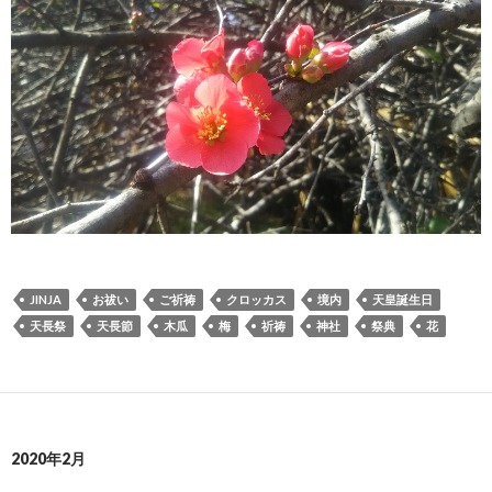
JINJA
お祓い
ご祈祷
クロッカス
境内
天皇誕生日
天長祭
天長節
木瓜
梅
祈祷
神社
祭典
花
2020年2月