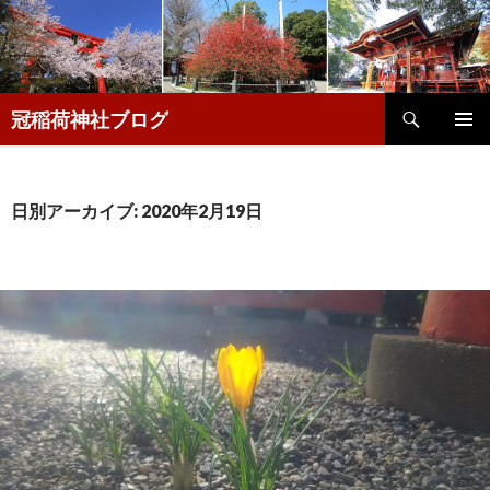
検
冠稲荷神社ブログ
索
コ
メインメ
ン
ニュー
テ
ン
日別アーカイブ: 2020年2月19日
ツ
へ
移
動