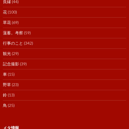
良縁
(44)
花
(100)
草花
(69)
薀蓄。考察
(59)
行事のこと
(342)
観光
(29)
記念撮影
(39)
車
(15)
野草
(23)
鈴
(13)
鳥
(25)
メタ情報