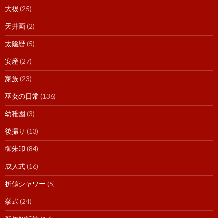
大祓
(25)
天井画
(2)
太陰暦
(5)
安産
(27)
家族
(23)
巫女の日常
(136)
幼稚園
(3)
後撮り
(13)
御朱印
(84)
成人式
(16)
折鶴シャワー
(5)
挙式
(24)