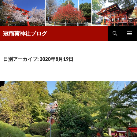
検
冠稲荷神社ブログ
索
コ
メインメ
ン
ニュー
テ
ン
日別アーカイブ: 2020年8月19日
ツ
へ
移
動