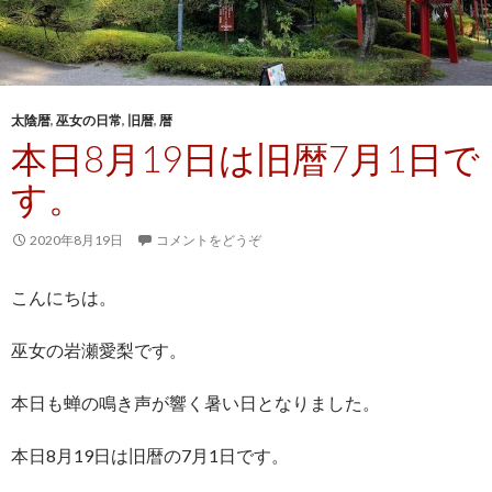
太陰暦
,
巫女の日常
,
旧暦
,
暦
本日8月19日は旧暦7月1日で
す。
2020年8月19日
コメントをどうぞ
こんにちは。
巫女の岩瀬愛梨です。
本日も蝉の鳴き声が響く暑い日となりました。
本日8月19日は旧暦の7月1日です。