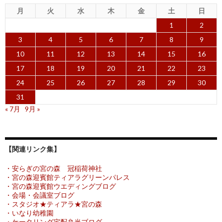
月
火
水
木
金
土
日
1
2
3
4
5
6
7
8
9
10
11
12
13
14
15
16
17
18
19
20
21
22
23
24
25
26
27
28
29
30
31
« 7月
9月 »
【関連リンク集】
・安らぎの宮の森 冠稲荷神社
・宮の森迎賓館ティアラグリーンパレス
・宮の森迎賓館ウエディングブログ
・会場・会議室ブログ
・スタジオ★ティアラ★宮の森
・いなり幼稚園
・ケータリング宅配弁当ブログ