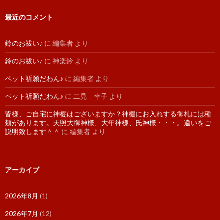
最近のコメント
鈴のお祓い♪
に
編集者
より
鈴のお祓い♪
に
神楽鈴
より
ペット祈願だわん♪
に
編集者
より
ペット祈願だわん♪
に
二見 幸子
より
皆様、ご自宅に神棚はございますか？神棚にお入れする御札には種
類があります。天照大御神様、大年神様、氏神様・・・。違いをご
説明致します＾＾
に
編集者
より
アーカイブ
2026年8月
(1)
2026年7月
(12)