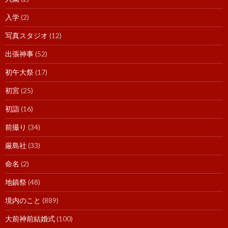
入学
(2)
写真スタジオ
(12)
出張神事
(52)
初午大祭
(17)
初宮
(25)
初詣
(16)
前撮り
(34)
厳島社
(33)
命名
(2)
地鎮祭
(48)
境内のこと
(889)
大前神前結婚式
(100)