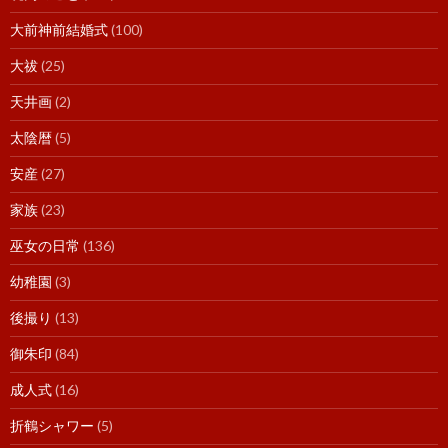
大前神前結婚式
(100)
大祓
(25)
天井画
(2)
太陰暦
(5)
安産
(27)
家族
(23)
巫女の日常
(136)
幼稚園
(3)
後撮り
(13)
御朱印
(84)
成人式
(16)
折鶴シャワー
(5)