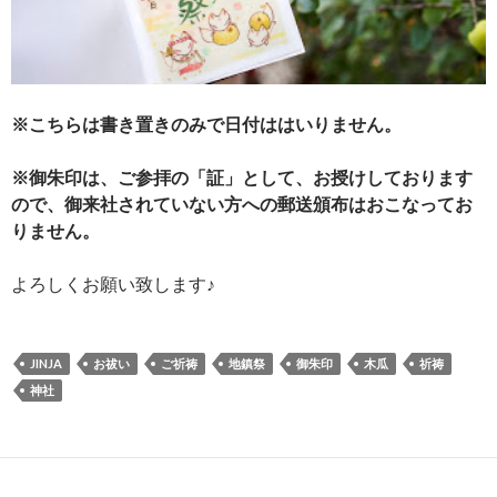
※こちらは書き置きのみで日付ははいりません。
※御朱印は、ご参拝の「証」として、お授けしております
ので、御来社されていない方への郵送頒布はおこなってお
りません。
よろしくお願い致します♪
JINJA
お祓い
ご祈祷
地鎮祭
御朱印
木瓜
祈祷
神社