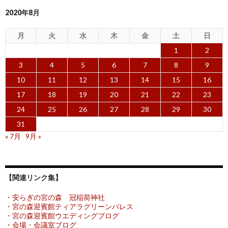
2020年8月
月
火
水
木
金
土
日
1
2
3
4
5
6
7
8
9
10
11
12
13
14
15
16
17
18
19
20
21
22
23
24
25
26
27
28
29
30
31
« 7月
9月 »
【関連リンク集】
・安らぎの宮の森 冠稲荷神社
・宮の森迎賓館ティアラグリーンパレス
・宮の森迎賓館ウエディングブログ
・会場・会議室ブログ