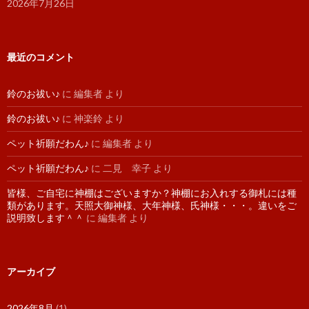
2026年7月26日
最近のコメント
鈴のお祓い♪
に
編集者
より
鈴のお祓い♪
に
神楽鈴
より
ペット祈願だわん♪
に
編集者
より
ペット祈願だわん♪
に
二見 幸子
より
皆様、ご自宅に神棚はございますか？神棚にお入れする御札には種
類があります。天照大御神様、大年神様、氏神様・・・。違いをご
説明致します＾＾
に
編集者
より
アーカイブ
2026年8月
(1)