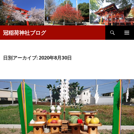
検
冠稲荷神社ブログ
索
コ
メインメ
ン
ニュー
テ
ン
日別アーカイブ: 2020年8月30日
ツ
へ
移
動