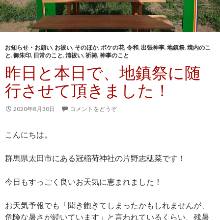
お知らせ・お願い
,
お祓い
,
そのほか
,
ボケの花
,
令和
,
出張神事
,
地鎮祭
,
境内のこ
と
,
御朱印
,
日常のこと
,
清祓い
,
祈祷
,
神事のこと
昨日と本日で、地鎮祭に随
行させて頂きました！
2020年8月30日
コメントをどうぞ
こんにちは。
群馬県太田市にある冠稲荷神社の片野志穂菜です！
今日もすっごく良いお天気に恵まれました！
お天気予報でも「聞き飽きてしまったかもしれませんが、
危険な暑さが続いています」と言われているくらい、残暑