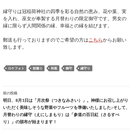
縁守りは冠稲荷神社の四季を彩る自然の恵み、花や葉、実
を入れ、巫女が奉製する月替わりの限定御守です。男女の
縁に限らず人間関係の縁、幸福との縁を結びます。
郵送も行っておりますのでご希望の方は
こちら
からお願い
致します。
ロケフォト
前撮り
和装
御守
縁守り
投
前の投稿
稿
明日、8月1日は「月次祭（つきなみさい）」。神様にお召し上がり
いただく美味しそうな野菜やフルーツを準備いたしました♪そして、
ナ
月替わりの縁守（えにしまもり）は「参道の百日紅（さるすべ
ビ
り）」の頒布が始まります！
ゲ