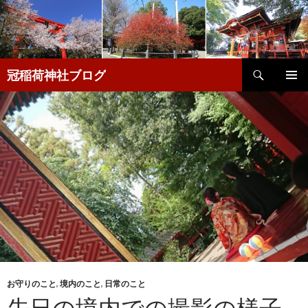
検
冠稲荷神社ブログ
索
コ
メインメ
ン
ニュー
テ
ン
ツ
へ
移
動
お守りのこと
,
境内のこと
,
日常のこと
先日の境内での撮影の様子