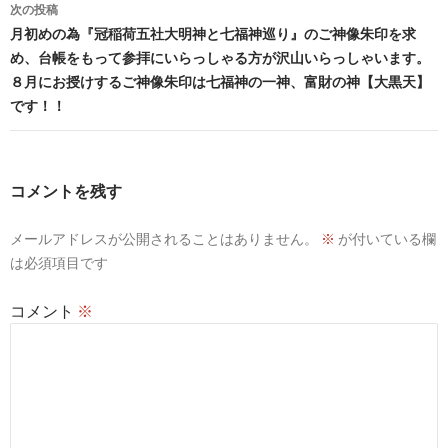
次の投稿
ー
月初めの為『冠稲荷五社大明神と七福神巡り』のご神像朱印を求
め、台帳をもって参拝にいらっしゃる方が沢山いらっしゃいます。
シ
８月にお授けするご神像朱印は七福神の一神、富財の神【大黒天】
ョ
です！！
ン
コメントを残す
メールアドレスが公開されることはありません。
※
が付いている欄
は必須項目です
コメント
※