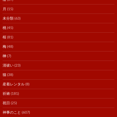
月
(15)
未分類
(63)
桃
(45)
桜
(81)
梅
(48)
榊
(7)
清祓い
(23)
猫
(38)
産着レンタル
(8)
祈祷
(181)
祝日
(25)
神事のこと
(607)