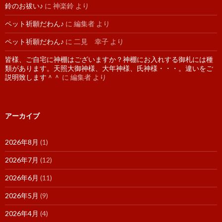
鈴のお祓い♪
に
神楽鈴
より
ペット祈願だわん♪
に
編集者
より
ペット祈願だわん♪
に
二見 幸子
より
皆様、ご自宅に神棚はございますか？神棚にお入れする御札には種
類があります。天照大御神様、大年神様、氏神様・・・。違いをご
説明致します＾＾
に
編集者
より
アーカイブ
2026年8月
(1)
2026年7月
(12)
2026年6月
(11)
2026年5月
(9)
2026年4月
(4)