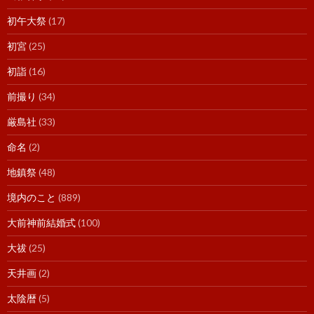
初午大祭
(17)
初宮
(25)
初詣
(16)
前撮り
(34)
厳島社
(33)
命名
(2)
地鎮祭
(48)
境内のこと
(889)
大前神前結婚式
(100)
大祓
(25)
天井画
(2)
太陰暦
(5)