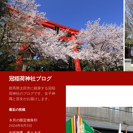
検
冠稲荷神社ブログ
索
群馬県太田市に鎮座する冠稲
荷神社のブログです。女子神
職と巫女がお届けします。
最近の投稿
８月の限定御朱印
2026年8月5日
出張神事、承ります。