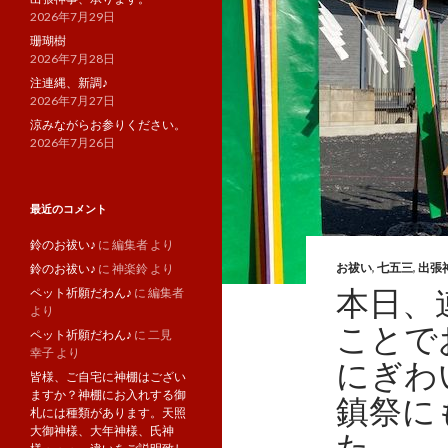
2026年7月29日
珊瑚樹
2026年7月28日
注連縄、新調♪
2026年7月27日
涼みながらお参りください。
2026年7月26日
最近のコメント
鈴のお祓い♪
に
編集者
より
お祓い
,
七五三
,
出張
鈴のお祓い♪
に
神楽鈴
より
本日、
ペット祈願だわん♪
に
編集者
より
ことで
ペット祈願だわん♪
に
二見
幸子
より
にぎわ
皆様、ご自宅に神棚はござい
ますか？神棚にお入れする御
鎮祭に
札には種類があります。天照
大御神様、大年神様、氏神
た。