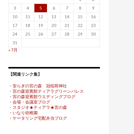
3
4
5
6
7
8
9
10
11
12
13
14
15
16
17
18
19
20
21
22
23
24
25
26
27
28
29
30
31
« 7月
【関連リンク集】
・安らぎの宮の森 冠稲荷神社
・宮の森迎賓館ティアラグリーンパレス
・宮の森迎賓館ウエディングブログ
・会場・会議室ブログ
・スタジオ★ティアラ★宮の森
・いなり幼稚園
・ケータリング宅配弁当ブログ