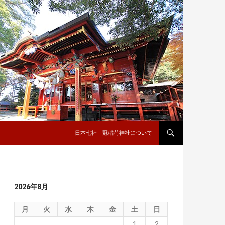
コンテンツへ移動
日本七社 冠稲荷神社について
2026年8月
月
火
水
木
金
土
日
1
2