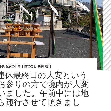
神事
,
巫女の日常
,
日常のこと
,
祈祷
,
祝日
連休最終日の大安という
お参りの方で境内が大変
いました。午前中には地
も随行させて頂きまし