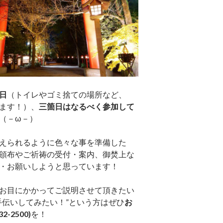
日
（トイレやゴミ捨ての場所など、
ます！）、
三箇日はなるべく参加して
（－ω－）
えられるように色々な事を準備した
頒布やご祈祷の受付・案内、御焚上な
・お願いしようと思っています！
お目にかかってご説明させて頂きたい
手伝いしてみたい！”という方はぜひ
お
2-2500)
を！