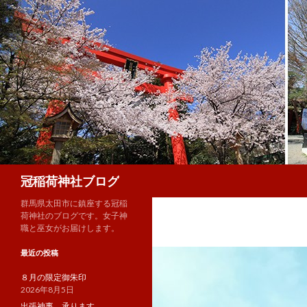
検
冠稲荷神社ブログ
索
群馬県太田市に鎮座する冠稲
荷神社のブログです。女子神
職と巫女がお届けします。
最近の投稿
８月の限定御朱印
2026年8月5日
出張神事、承ります。