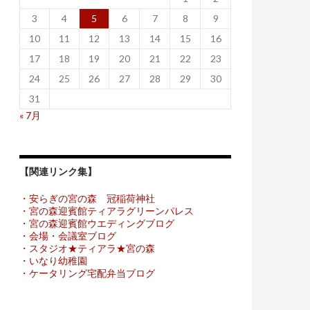
3
4
5
6
7
8
9
10
11
12
13
14
15
16
17
18
19
20
21
22
23
24
25
26
27
28
29
30
31
« 7月
【関連リンク集】
・安らぎの宮の森 冠稲荷神社
・宮の森迎賓館ティアラグリーンパレス
・宮の森迎賓館ウエディングブログ
・会場・会議室ブログ
・スタジオ★ティアラ★宮の森
・いなり幼稚園
・ケータリング宅配弁当ブログ