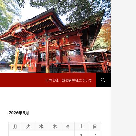
コンテンツへ移動
日本七社 冠稲荷神社について
2026年8月
月
火
水
木
金
土
日
1
2