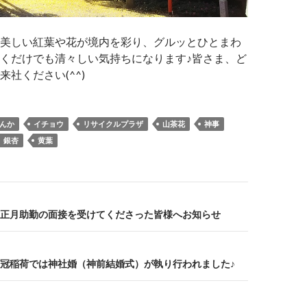
美しい紅葉や花が境内を彩り、グルッとひとまわ
くだけでも清々しい気持ちになります♪皆さま、ど
社ください(^^)
んか
イチョウ
リサイクルプラザ
山茶花
神事
銀杏
黄葉
正月助勤の面接を受けてくださった皆様へお知らせ
冠稲荷では神社婚（神前結婚式）が執り行われました♪