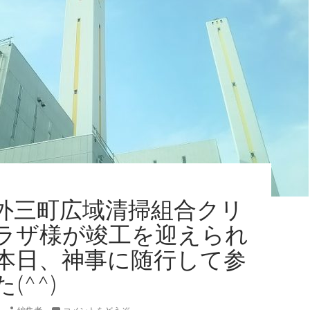
外三町広域清掃組合クリ
ラザ様が竣工を迎えられ
本日、神事に随行して参
(^^)