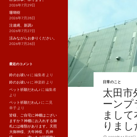
2026年7月29日
珊瑚樹
2026年7月28日
注連縄、新調♪
2026年7月27日
涼みながらお参りください。
2026年7月26日
最近のコメント
鈴のお祓い♪
に
編集者
より
日常のこと
鈴のお祓い♪
に
神楽鈴
より
太田市
ペット祈願だわん♪
に
編集者
より
ーンプ
ペット祈願だわん♪
に
二見
幸子
より
まして
皆様、ご自宅に神棚はござい
ますか？神棚にお入れする御
りました
札には種類があります。天照
大御神様、大年神様、氏神