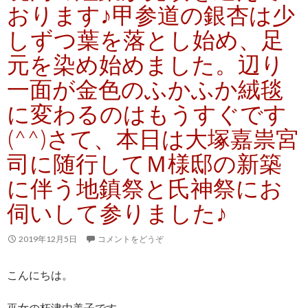
おります♪甲参道の銀杏は少
しずつ葉を落とし始め、足
元を染め始めました。辺り
一面が金色のふかふか絨毯
に変わるのはもうすぐです
(^^)さて、本日は大塚嘉祟宮
司に随行してＭ様邸の新築
に伴う地鎮祭と氏神祭にお
伺いして参りました♪
2019年12月5日
コメントをどうぞ
こんにちは。
巫女の朽津由美子です。