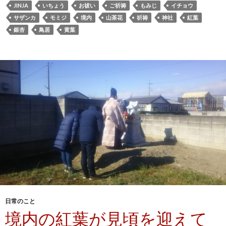
JINJA
いちょう
お祓い
ご祈祷
もみじ
イチョウ
サザンカ
モミジ
境内
山茶花
祈祷
神社
紅葉
銀杏
鳥居
黄葉
日常のこと
境内の紅葉が見頃を迎えて