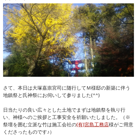
さて、本日は大塚嘉祟宮司に随行してＭ様邸の新築に伴う
地鎮祭と氏神祭にお伺いして参りました(^^)
日当たりの良い広々とした土地でまずは地鎮祭を執り行
い、神様へのご挨拶と工事安全を祈願いたしました。（※
祭壇を囲む立派な竹は施工会社の
(有)宮島工務店
様がご用意
くださったものです♪）