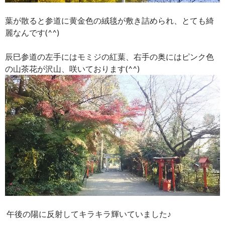
葉が散ると参道に黄金色の絨毯が敷き詰められ、とても綺
麗なんです(^^)
辰巳参道の左手にはモミジの紅葉、右手の奥にはピンク色
の山茶花が沢山、咲いております(^^)
午後の陽に反射してキラキラ輝いていました♪