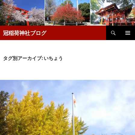
検
冠稲荷神社ブログ
索
コ
メインメ
ン
ニュー
テ
ン
タグ別アーカイブ: いちょう
ツ
へ
移
動