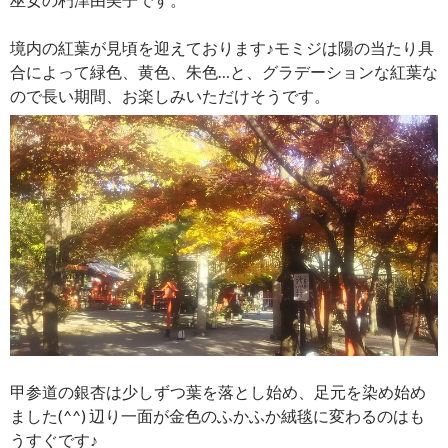
境内の紅葉が見頃を迎えております♪モミジは陽の当たり具
合によって緑色、黄色、朱色…と、グラデーションな紅葉な
ので長い期間、お楽しみいただけそうです。
甲参道の銀杏は少しずつ葉を落とし始め、足元を染め始め
ました(^^) 辺り一面が金色のふかふか絨毯に変わるのはも
うすぐです♪