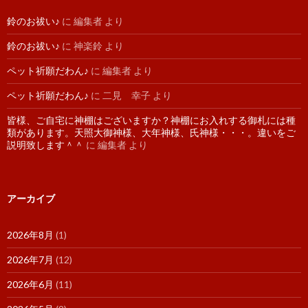
鈴のお祓い♪
に
編集者
より
鈴のお祓い♪
に
神楽鈴
より
ペット祈願だわん♪
に
編集者
より
ペット祈願だわん♪
に
二見 幸子
より
皆様、ご自宅に神棚はございますか？神棚にお入れする御札には種
類があります。天照大御神様、大年神様、氏神様・・・。違いをご
説明致します＾＾
に
編集者
より
アーカイブ
2026年8月
(1)
2026年7月
(12)
2026年6月
(11)