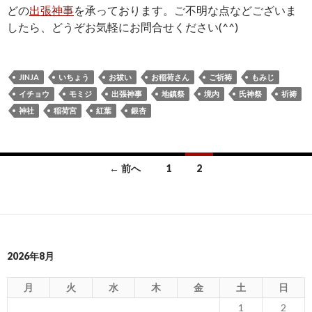
どの
出張神事
を承っております。ご不明な点などございま
したら、どうぞお気軽にお問合せください(^^)
JINJA
いちょう
お祓い
お稲荷さん
ご祈祷
もみじ
イチョウ
モミジ
出張神事
地鎮祭
境内
氏神祭
祈祷
神社
稲荷宮
紅葉
銀杏
投
← 前へ
1
2
稿
ナ
ビ
2026年8月
ゲ
ー
月
火
水
木
金
土
日
1
2