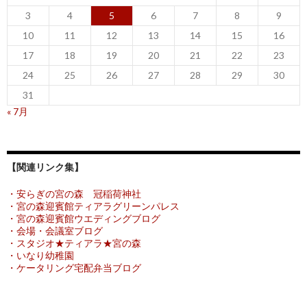
シ
3
4
5
6
7
8
9
ョ
10
11
12
13
14
15
16
ン
17
18
19
20
21
22
23
24
25
26
27
28
29
30
31
« 7月
【関連リンク集】
・安らぎの宮の森 冠稲荷神社
・宮の森迎賓館ティアラグリーンパレス
・宮の森迎賓館ウエディングブログ
・会場・会議室ブログ
・スタジオ★ティアラ★宮の森
・いなり幼稚園
・ケータリング宅配弁当ブログ