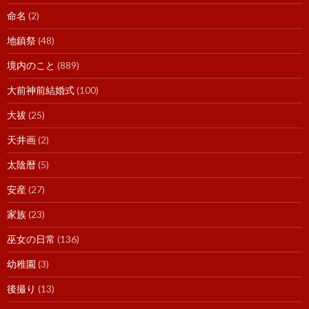
命名
(2)
地鎮祭
(48)
境内のこと
(889)
大前神前結婚式
(100)
大祓
(25)
天井画
(2)
太陰暦
(5)
安産
(27)
家族
(23)
巫女の日常
(136)
幼稚園
(3)
後撮り
(13)