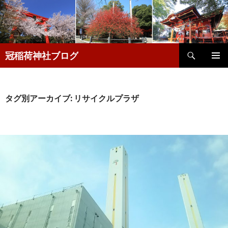
検
冠稲荷神社ブログ
索
コ
メインメ
ン
ニュー
テ
ン
タグ別アーカイブ: リサイクルプラザ
ツ
へ
移
動