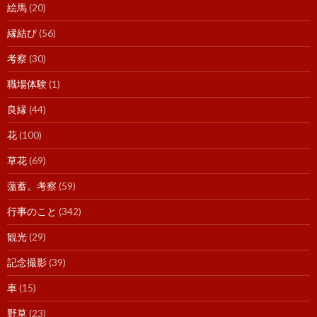
絵馬
(20)
縁結び
(56)
考察
(30)
職場体験
(1)
良縁
(44)
花
(100)
草花
(69)
薀蓄。考察
(59)
行事のこと
(342)
観光
(29)
記念撮影
(39)
車
(15)
野草
(23)