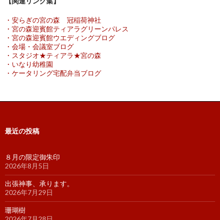
【関連リンク集】
・安らぎの宮の森 冠稲荷神社
・宮の森迎賓館ティアラグリーンパレス
・宮の森迎賓館ウエディングブログ
・会場・会議室ブログ
・スタジオ★ティアラ★宮の森
・いなり幼稚園
・ケータリング宅配弁当ブログ
最近の投稿
８月の限定御朱印
2026年8月5日
出張神事、承ります。
2026年7月29日
珊瑚樹
2026年7月28日