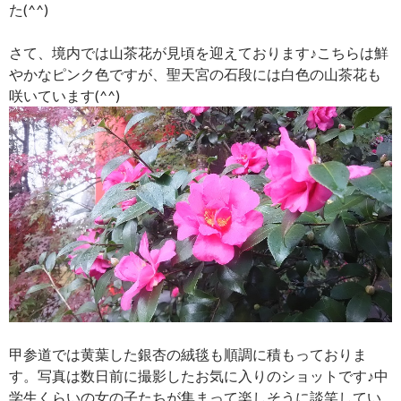
た(^^)
さて、境内では山茶花が見頃を迎えております♪こちらは鮮
やかなピンク色ですが、聖天宮の石段には白色の山茶花も
咲いています(^^)
甲参道では黄葉した銀杏の絨毯も順調に積もっておりま
す。写真は数日前に撮影したお気に入りのショットです♪中
学生くらいの女の子たちが集まって楽しそうに談笑してい