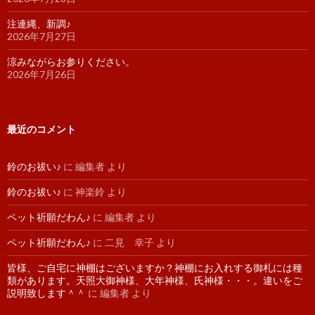
注連縄、新調♪
2026年7月27日
涼みながらお参りください。
2026年7月26日
最近のコメント
鈴のお祓い♪
に
編集者
より
鈴のお祓い♪
に
神楽鈴
より
ペット祈願だわん♪
に
編集者
より
ペット祈願だわん♪
に
二見 幸子
より
皆様、ご自宅に神棚はございますか？神棚にお入れする御札には種
類があります。天照大御神様、大年神様、氏神様・・・。違いをご
説明致します＾＾
に
編集者
より