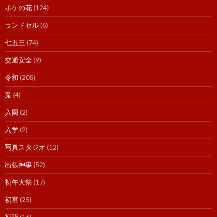
ボケの花
(124)
ランドセル
(6)
七五三
(74)
交通安全
(9)
令和
(205)
兎
(4)
入園
(2)
入学
(2)
写真スタジオ
(12)
出張神事
(52)
初午大祭
(17)
初宮
(25)
初詣
(16)