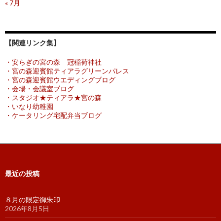
« 7月
【関連リンク集】
・安らぎの宮の森 冠稲荷神社
・宮の森迎賓館ティアラグリーンパレス
・宮の森迎賓館ウエディングブログ
・会場・会議室ブログ
・スタジオ★ティアラ★宮の森
・いなり幼稚園
・ケータリング宅配弁当ブログ
最近の投稿
８月の限定御朱印
2026年8月5日