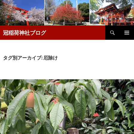
検
冠稲荷神社ブログ
索
コ
メインメ
ン
ニュー
テ
ン
タグ別アーカイブ: 厄除け
ツ
へ
移
動