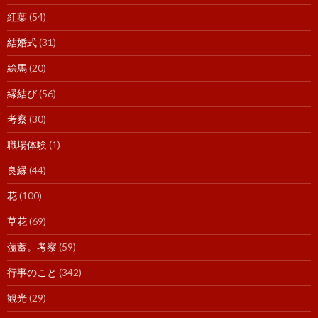
紅葉
(54)
結婚式
(31)
絵馬
(20)
縁結び
(56)
考察
(30)
職場体験
(1)
良縁
(44)
花
(100)
草花
(69)
薀蓄。考察
(59)
行事のこと
(342)
観光
(29)