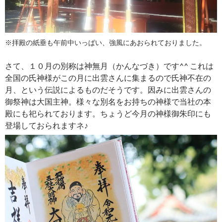
※拝殿の紙垂も午前中いっぱい、強風にあおられておりました。
さて、１０月の別称は神無月（かんなづき）です^^ これは
全国の氏神様がこの月に出雲さんに集まるので氏神不在の
月、という伝説によるものだそうです。因みに出雲さんの
御祭神は大国主神。様々な別名をお持ちの神様で当社の本
殿にも祀られております。ちょうど今月の神様御朱印にも
登場しておられますネ♪