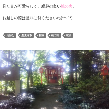
見た目が可愛らしく、縁起の良い
桃の実
。
お越しの際は是非ご覧くださいね(*^-^*)
厄除け
悪鬼退散
招福
桃の実
花桃