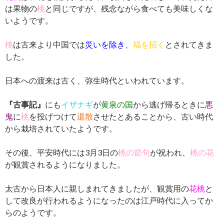
は果物の
桃
と同じですが、残念ながら食べても美味しくな
いようです。
桃
は古来より中国では
災いを除き
、
福を招く
とされてきま
した。
日本への渡来は古く、弥生時代といわれています。
『古事記』
にも
イザナギ
が
黄泉の国
から逃げ帰るときに
悪
鬼
に
桃
を投げつけて
退散
させたとあることから、古い時代
から栽培されていたようです。
その後、平安時代には3月3日の
桃の節句
が祝われ、
桃の花
が観賞されるようになりました。
太古から日本人に親しまれてきましたが、観賞用の
花桃
と
して改良が行われるようになったのは江戸時代に入ってか
らのようです。