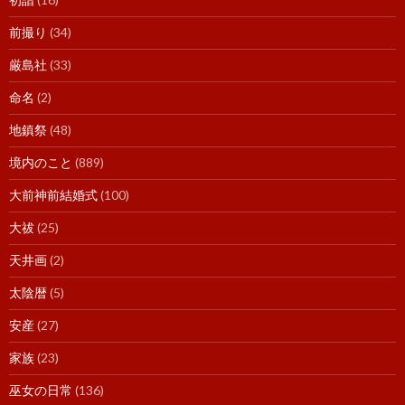
前撮り
(34)
厳島社
(33)
命名
(2)
地鎮祭
(48)
境内のこと
(889)
大前神前結婚式
(100)
大祓
(25)
天井画
(2)
太陰暦
(5)
安産
(27)
家族
(23)
巫女の日常
(136)