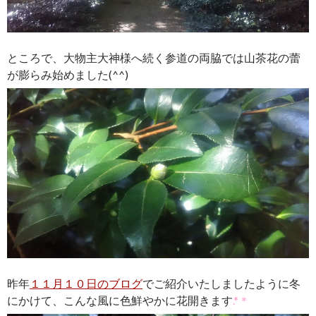
ところで、大物主大神様へ続く参道の両脇では山茶花の蕾
が膨らみ始めました(^^)
昨年
１１月１０日のブログ
でご紹介いたしましたように冬
にかけて、こんな風に色鮮やかに花開きます
.*＊