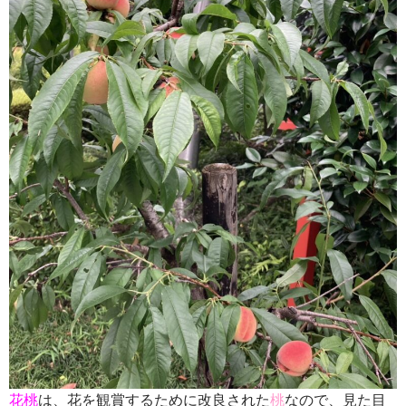
花桃
は、花を観賞するために改良された
桃
なので、見た目