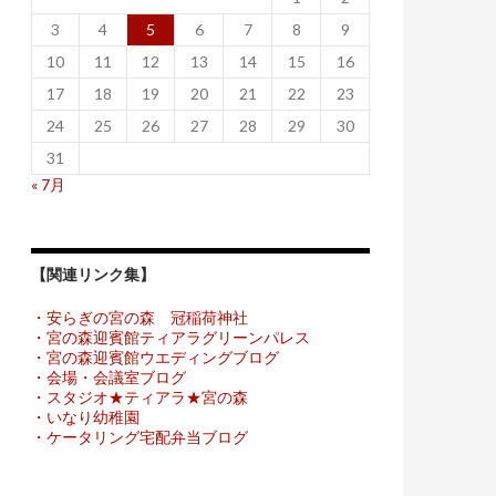
3
4
5
6
7
8
9
10
11
12
13
14
15
16
17
18
19
20
21
22
23
24
25
26
27
28
29
30
31
« 7月
【関連リンク集】
・安らぎの宮の森 冠稲荷神社
・宮の森迎賓館ティアラグリーンパレス
・宮の森迎賓館ウエディングブログ
・会場・会議室ブログ
・スタジオ★ティアラ★宮の森
・いなり幼稚園
・ケータリング宅配弁当ブログ