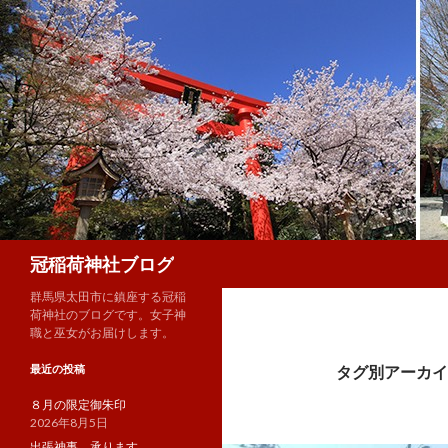
検
冠稲荷神社ブログ
索
群馬県太田市に鎮座する冠稲
荷神社のブログです。女子神
職と巫女がお届けします。
最近の投稿
タグ別アーカイブ
８月の限定御朱印
2026年8月5日
出張神事、承ります。