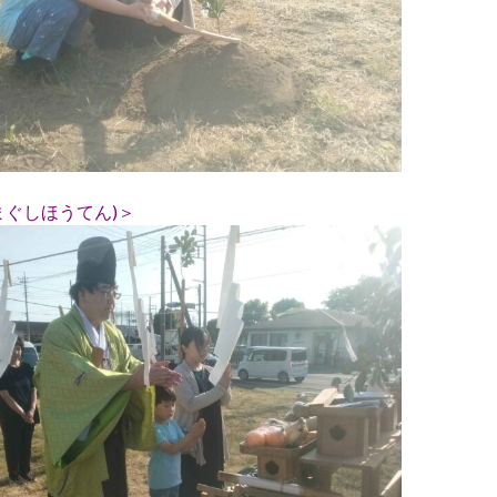
まぐしほうてん)＞