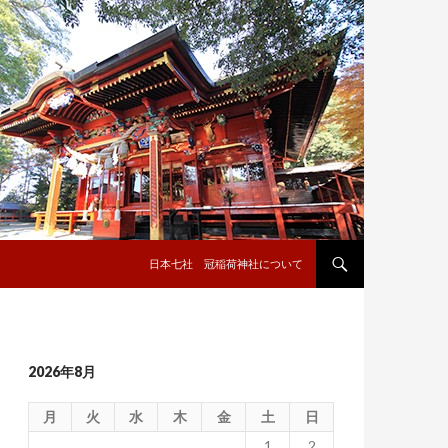
コンテンツへ移動
日本七社 冠稲荷神社について
2026年8月
月
火
水
木
金
土
日
1
2