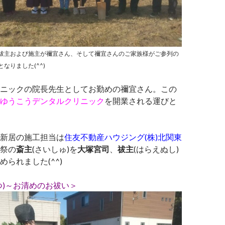
祓主および施主が禰宜さん、そして禰宜さんのご家族様がご参列の
なりました(^^)
ニックの院長先生としてお勤めの禰宜さん。この
ゆうこうデンタルクリニック
を開業される運びと
新居の施工担当は
住友不動産ハウジング(株)北関東
祭の
斎主
(さいしゅ)を
大塚宮司
、
祓主
(はらえぬし)
められました(^^)
つ)～お清めのお祓い＞