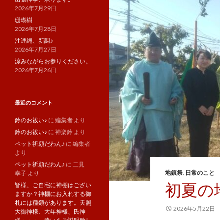
2026年7月29日
珊瑚樹
2026年7月28日
注連縄、新調♪
2026年7月27日
涼みながらお参りください。
2026年7月26日
最近のコメント
鈴のお祓い♪
に
編集者
より
鈴のお祓い♪
に
神楽鈴
より
ペット祈願だわん♪
に
編集者
より
ペット祈願だわん♪
に
二見
地鎮祭
,
日常のこと
幸子
より
初夏の
皆様、ご自宅に神棚はござい
ますか？神棚にお入れする御
札には種類があります。天照
2026年5月22日
大御神様、大年神様、氏神