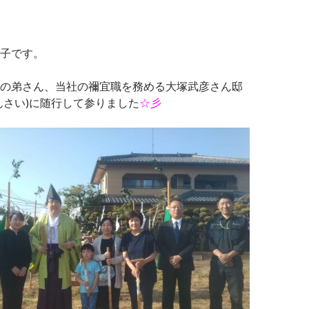
子です。
の弟さん、当社の禰宜職を務める大塚武彦さん邸
んさい)に随行して参りました
☆彡