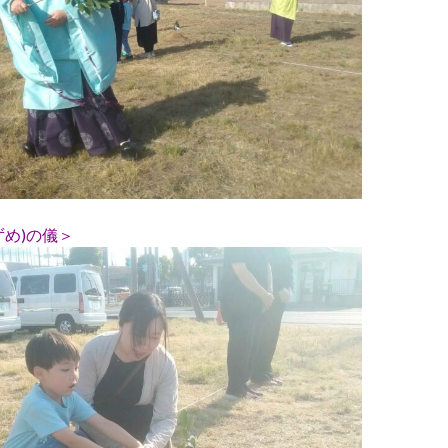
ずめ)の儀＞