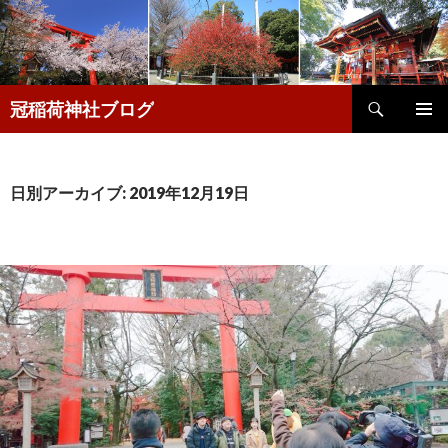
検
冠稲荷神社ブログ
索
コ
メインメ
ン
ニュー
テ
ン
日別アーカイブ: 2019年12月19日
ツ
へ
移
動