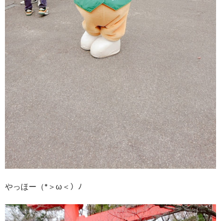
やっほー（*＞ω＜）ﾉ