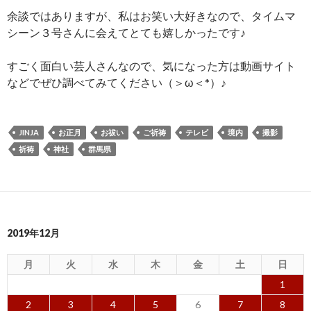
余談ではありますが、私はお笑い大好きなので、タイムマ
シーン３号さんに会えてとても嬉しかったです♪
すごく面白い芸人さんなので、気になった方は動画サイト
などでぜひ調べてみてください（＞ω＜*）♪
JINJA
お正月
お祓い
ご祈祷
テレビ
境内
撮影
祈祷
神社
群馬県
2019年12月
月
火
水
木
金
土
日
1
2
3
4
5
6
7
8