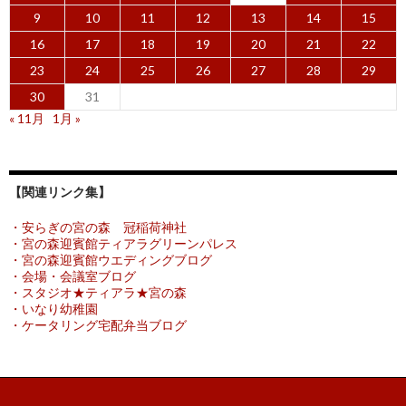
9
10
11
12
13
14
15
16
17
18
19
20
21
22
23
24
25
26
27
28
29
30
31
« 11月
1月 »
【関連リンク集】
・安らぎの宮の森 冠稲荷神社
・宮の森迎賓館ティアラグリーンパレス
・宮の森迎賓館ウエディングブログ
・会場・会議室ブログ
・スタジオ★ティアラ★宮の森
・いなり幼稚園
・ケータリング宅配弁当ブログ