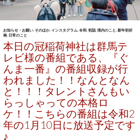
お知らせ・お願い
,
そのほか
,
インスタグラム
,
令和
,
初詣
,
境内のこと
,
新年初祈
祷
,
日常のこと
本日の冠稲荷神社は群馬テ
レビ様の番組である、『ぐ
んま一番』の番組収録が行
われました！！なんとなん
と！！！タレントさんもい
らっしゃっての本格ロ
ケ！！こちらの番組は令和2
年の1月10日に放送予定です
♪