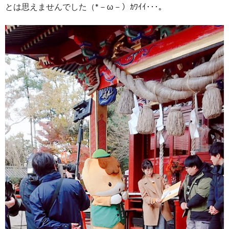
とは思えませんでした（*－ω－）ｶﾜｲｲ･･･。