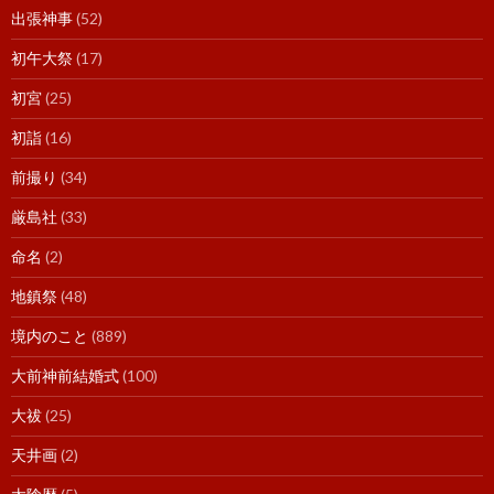
出張神事
(52)
初午大祭
(17)
初宮
(25)
初詣
(16)
前撮り
(34)
厳島社
(33)
命名
(2)
地鎮祭
(48)
境内のこと
(889)
大前神前結婚式
(100)
大祓
(25)
天井画
(2)