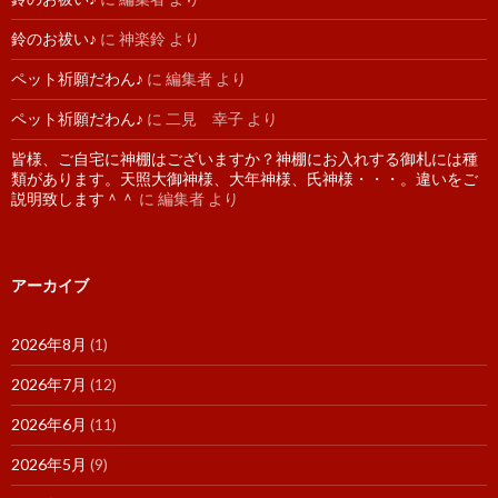
鈴のお祓い♪
に
神楽鈴
より
ペット祈願だわん♪
に
編集者
より
ペット祈願だわん♪
に
二見 幸子
より
皆様、ご自宅に神棚はございますか？神棚にお入れする御札には種
類があります。天照大御神様、大年神様、氏神様・・・。違いをご
説明致します＾＾
に
編集者
より
アーカイブ
2026年8月
(1)
2026年7月
(12)
2026年6月
(11)
2026年5月
(9)