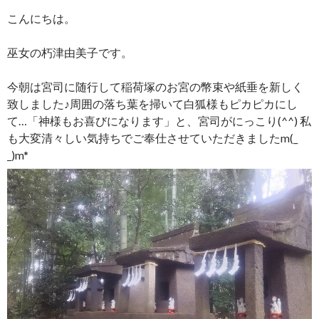
こんにちは。
巫女の朽津由美子です。
今朝は宮司に随行して稲荷塚のお宮の幣束や紙垂を新しく
致しました♪周囲の落ち葉を掃いて白狐様もピカピカにし
て…「神様もお喜びになります」と、宮司がにっこり(^^) 私
も大変清々しい気持ちでご奉仕させていただきましたm(_
_)m*