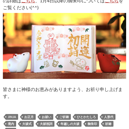
の詳細は
こちら
、1月4日以降の御朱印については
こちら
を
ご覧ください(^^)
皆さまに神様のお恵みがありますよう、お祈り申し上げま
す。
JINJA
お正月
お祓い
ご祈祷
ひとかたしろ
人形代
境内
大祓式
大祓祝詞
年越しの大祓
御朱印
祈祷