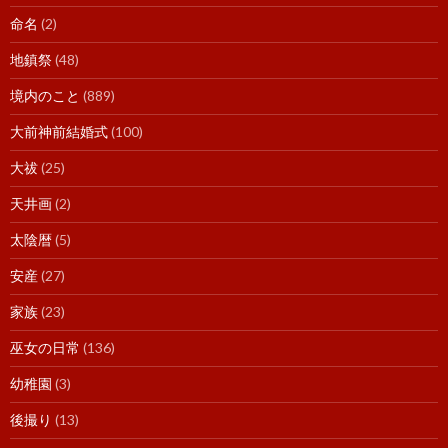
命名
(2)
地鎮祭
(48)
境内のこと
(889)
大前神前結婚式
(100)
大祓
(25)
天井画
(2)
太陰暦
(5)
安産
(27)
家族
(23)
巫女の日常
(136)
幼稚園
(3)
後撮り
(13)