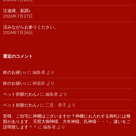
注連縄、新調♪
2026年7月27日
涼みながらお参りください。
2026年7月26日
最近のコメント
鈴のお祓い♪
に
編集者
より
鈴のお祓い♪
に
神楽鈴
より
ペット祈願だわん♪
に
編集者
より
ペット祈願だわん♪
に
二見 幸子
より
皆様、ご自宅に神棚はございますか？神棚にお入れする御札には種
類があります。天照大御神様、大年神様、氏神様・・・。違いをご
説明致します＾＾
に
編集者
より