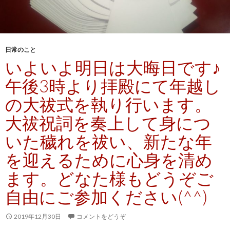
日常のこと
いよいよ明日は大晦日です♪
午後3時より拝殿にて年越し
の大祓式を執り行います。
大祓祝詞を奏上して身につ
いた穢れを祓い、新たな年
を迎えるために心身を清め
ます。どなた様もどうぞご
自由にご参加ください(^^)
2019年12月30日
コメントをどうぞ