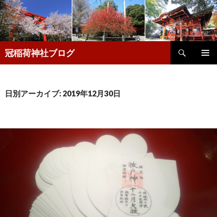
検
冠稲荷神社ブログ
索
コ
メインメ
ン
ニュー
テ
ン
日別アーカイブ: 2019年12月30日
ツ
へ
移
動