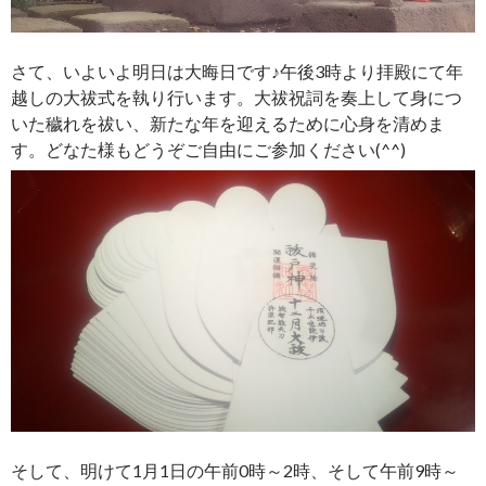
さて、いよいよ明日は大晦日です♪午後3時より拝殿にて年
越しの大祓式を執り行います。大祓祝詞を奏上して身につ
いた穢れを祓い、新たな年を迎えるために心身を清めま
す。どなた様もどうぞご自由にご参加ください(^^)
そして、明けて1月1日の午前0時～2時、そして午前9時～