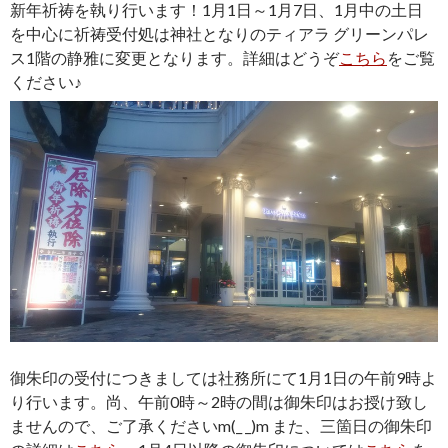
新年祈祷を執り行います！1月1日～1月7日、1月中の土日
を中心に祈祷受付処は神社となりのティアラ グリーンパレ
ス1階の静雅に変更となります。詳細はどうぞ
こちら
をご覧
ください♪
御朱印の受付につきましては社務所にて1月1日の午前9時よ
り行います。尚、午前0時～2時の間は御朱印はお授け致し
ませんので、ご了承くださいm(_ _)m また、三箇日の御朱印