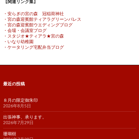
【関連リンク集】
・安らぎの宮の森 冠稲荷神社
・宮の森迎賓館ティアラグリーンパレス
・宮の森迎賓館ウエディングブログ
・会場・会議室ブログ
・スタジオ★ティアラ★宮の森
・いなり幼稚園
・ケータリング宅配弁当ブログ
最近の投稿
８月の限定御朱印
2026年8月5日
出張神事、承ります。
2026年7月29日
珊瑚樹