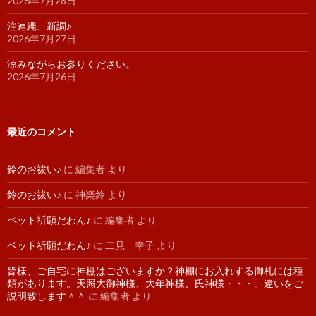
2026年7月28日
注連縄、新調♪
2026年7月27日
涼みながらお参りください。
2026年7月26日
最近のコメント
鈴のお祓い♪
に
編集者
より
鈴のお祓い♪
に
神楽鈴
より
ペット祈願だわん♪
に
編集者
より
ペット祈願だわん♪
に
二見 幸子
より
皆様、ご自宅に神棚はございますか？神棚にお入れする御札には種
類があります。天照大御神様、大年神様、氏神様・・・。違いをご
説明致します＾＾
に
編集者
より