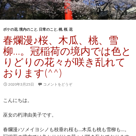
ボケの花
,
境内のこと
,
日常のこと
,
桃
,
桜
,
花
春爛漫♪桜、木瓜、桃、雪
柳…。冠稲荷の境内では色と
りどりの花々が咲き乱れて
おります(^^)
2020年3月25日
コメントをどうぞ
こんにちは。
巫女の朽津由美子です。
春爛漫♪ソメイヨシノも枝垂れ桜も…木瓜も桃も雪柳も…。