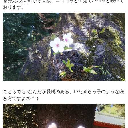
を発見♪太い幹から直接、ニョキっと生えてパパッと咲いて
おります。
こちらでも♪なんだか愛嬌のある、いたずらっ子のような咲
き方ですよネ(^^)