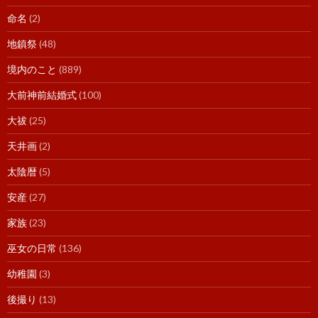
命名
(2)
地鎮祭
(48)
境内のこと
(889)
大前神前結婚式
(100)
大祓
(25)
天井画
(2)
太陰暦
(5)
安産
(27)
家族
(23)
巫女の日常
(136)
幼稚園
(3)
後撮り
(13)