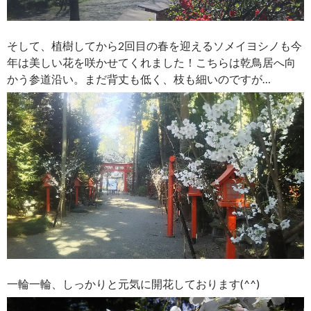
そして、植樹してから2回目の春を迎えるソメイヨシノも今
年は美しい花を咲かせてくれました！こちらは乾鳥居へ向
かう参道沿い。まだ背丈も低く、枝も細いのですが…
一輪一輪、しっかりと元気に開花しております(^^)