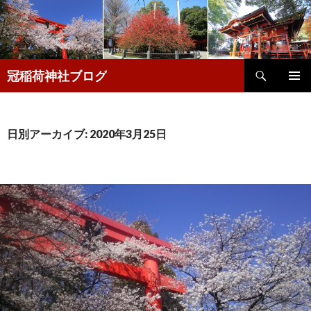
検
冠稲荷神社ブログ
索
コ
メインメ
ン
ニュー
テ
ン
日別アーカイブ: 2020年3月25日
ツ
へ
移
動