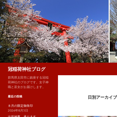
検
冠稲荷神社ブログ
索
群馬県太田市に鎮座する冠稲
荷神社のブログです。女子神
職と巫女がお届けします。
最近の投稿
日別アーカイブ: 
８月の限定御朱印
2026年8月5日
出張神事、承ります。