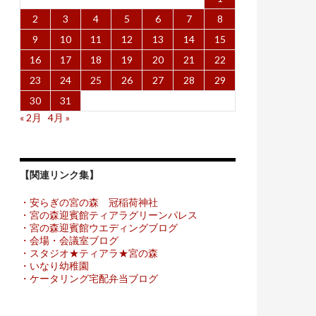
2
3
4
5
6
7
8
9
10
11
12
13
14
15
16
17
18
19
20
21
22
23
24
25
26
27
28
29
30
31
« 2月
4月 »
【関連リンク集】
・安らぎの宮の森 冠稲荷神社
・宮の森迎賓館ティアラグリーンパレス
・宮の森迎賓館ウエディングブログ
・会場・会議室ブログ
・スタジオ★ティアラ★宮の森
・いなり幼稚園
・ケータリング宅配弁当ブログ