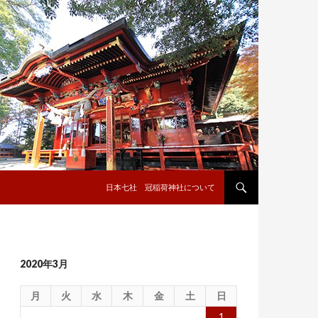
コンテンツへ移動
日本七社 冠稲荷神社について
2020年3月
月
火
水
木
金
土
日
1