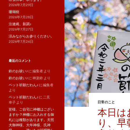
2026年7月29日
珊瑚樹
2026年7月28日
注連縄、新調♪
2026年7月27日
涼みながらお参りください。
2026年7月26日
最近のコメント
鈴のお祓い♪
に
編集者
より
鈴のお祓い♪
に
神楽鈴
より
ペット祈願だわん♪
に
編集者
より
ペット祈願だわん♪
に
二見
日常のこと
幸子
より
本日は
皆様、ご自宅に神棚はござい
ますか？神棚にお入れする御
り、早
札には種類があります。天照
大御神様、大年神様、氏神