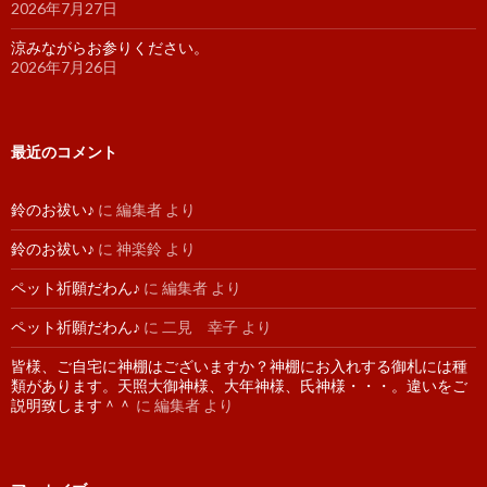
2026年7月27日
涼みながらお参りください。
2026年7月26日
最近のコメント
鈴のお祓い♪
に
編集者
より
鈴のお祓い♪
に
神楽鈴
より
ペット祈願だわん♪
に
編集者
より
ペット祈願だわん♪
に
二見 幸子
より
皆様、ご自宅に神棚はございますか？神棚にお入れする御札には種
類があります。天照大御神様、大年神様、氏神様・・・。違いをご
説明致します＾＾
に
編集者
より