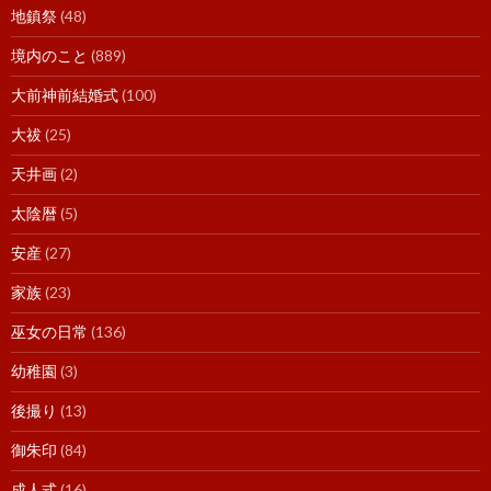
地鎮祭
(48)
境内のこと
(889)
大前神前結婚式
(100)
大祓
(25)
天井画
(2)
太陰暦
(5)
安産
(27)
家族
(23)
巫女の日常
(136)
幼稚園
(3)
後撮り
(13)
御朱印
(84)
成人式
(16)