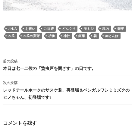
JINJA
お祓い
ご祈祷
どんぐり
モミジ
境内
御守
木瓜
木瓜の実守
祈祷
神社
紅葉
花
赤とんぼ
投
前の投稿
稿
本日は七十二候の「蟄虫戸を閉ざす」の日です。
ナ
次の投稿
ビ
レッドテールホークのサスケ君、再登場＆ベンガルワシミミズクの
ヒメちゃん、初登場です♪
ゲ
ー
シ
コメントを残す
ョ