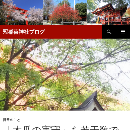
検
冠稲荷神社ブログ
索
コ
メインメ
ン
ニュー
テ
ン
ツ
へ
移
動
日常のこと
「木瓜の実守」を若干数で