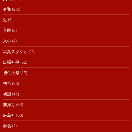
令和
(205)
兎
(4)
入園
(2)
入学
(2)
写真スタジオ
(12)
出張神事
(52)
初午大祭
(17)
初宮
(25)
初詣
(16)
前撮り
(34)
厳島社
(33)
命名
(2)