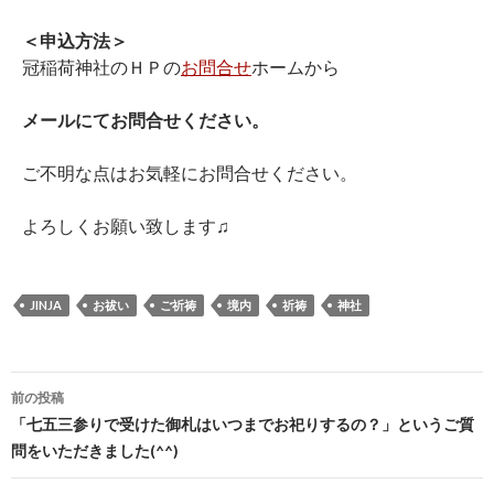
＜申込方法＞
冠稲荷神社のＨＰの
お問合せ
ホームから
メールにてお問合せください。
ご不明な点はお気軽にお問合せください。
よろしくお願い致します♫
JINJA
お祓い
ご祈祷
境内
祈祷
神社
投
前の投稿
稿
「七五三参りで受けた御札はいつまでお祀りするの？」というご質
問をいただきました(^^)
ナ