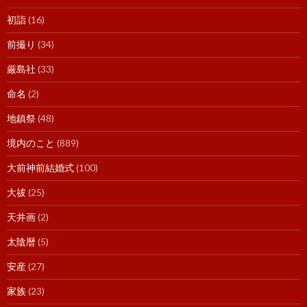
初詣
(16)
前撮り
(34)
厳島社
(33)
命名
(2)
地鎮祭
(48)
境内のこと
(889)
大前神前結婚式
(100)
大祓
(25)
天井画
(2)
太陰暦
(5)
安産
(27)
家族
(23)