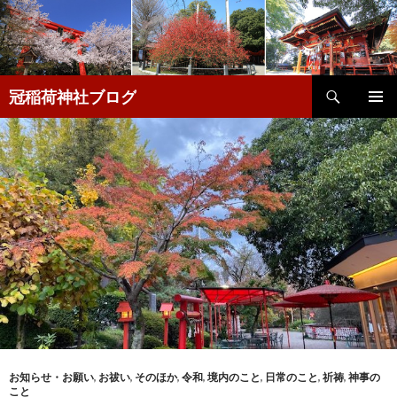
検
冠稲荷神社ブログ
索
コ
メインメ
ン
ニュー
テ
ン
ツ
へ
移
動
お知らせ・お願い
,
お祓い
,
そのほか
,
令和
,
境内のこと
,
日常のこと
,
祈祷
,
神事の
こと