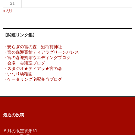
31
« 7月
【関連リンク集】
・安らぎの宮の森 冠稲荷神社
・宮の森迎賓館ティアラグリーンパレス
・宮の森迎賓館ウエディングブログ
・会場・会議室ブログ
・スタジオ★ティアラ★宮の森
・いなり幼稚園
・ケータリング宅配弁当ブログ
最近の投稿
８月の限定御朱印