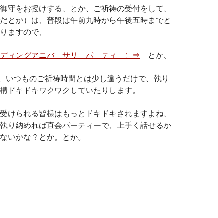
御守をお授けする、とか、ご祈祷の受付をして、
だとか）は、普段は午前九時から午後五時までと
りますので、
ディングアニバーサリーパーティー）⇒
とか、
Iとか。いつものご祈祷時間とは少し違うだけで、執り
構ドキドキワクワクしていたりします。
受けられる皆様はもっとドキドキされますよね、
執り納めれば直会パーティーで、上手く話せるか
ないかな？とか。とか。
で婚活・神社で恋愛“DEAINARI”