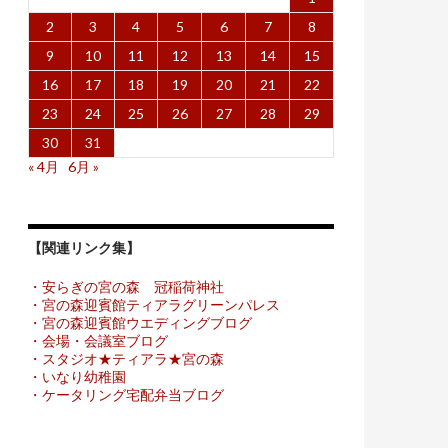
2
3
4
5
6
7
8
9
10
11
12
13
14
15
16
17
18
19
20
21
22
23
24
25
26
27
28
29
30
31
« 4月
6月 »
【関連リンク集】
・安らぎの宮の森 冠稲荷神社
・宮の森迎賓館ティアラグリーンパレス
・宮の森迎賓館ウエディングブログ
・会場・会議室ブログ
・スタジオ★ティアラ★宮の森
・いなり幼稚園
・ケータリング宅配弁当ブログ