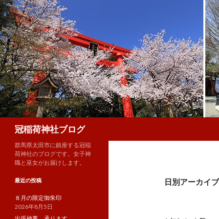
検
冠稲荷神社ブログ
索
群馬県太田市に鎮座する冠稲
荷神社のブログです。女子神
職と巫女がお届けします。
最近の投稿
日別アーカイブ: 
８月の限定御朱印
2026年8月5日
出張神事、承ります。