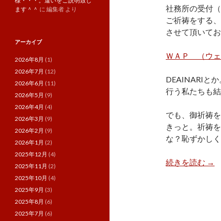
様・・・。違いをご説明致し
社務所の受付（
ます＾＾
に
編集者
より
ご祈祷をする、
させて頂いてお
アーカイブ
ＷＡＰ （ウェ
2026年8月
(1)
2026年7月
(12)
DEAINAR
2026年6月
(11)
行う私たちも結
2026年5月
(9)
2026年4月
(4)
でも、御祈祷を
2026年3月
(9)
きっと。祈祷を
2026年2月
(9)
な？恥ずかしく
2026年1月
(2)
2025年12月
(4)
神社
続きを読む
→
2025年11月
(2)
2025年10月
(4)
2025年9月
(3)
2025年8月
(6)
2025年7月
(6)