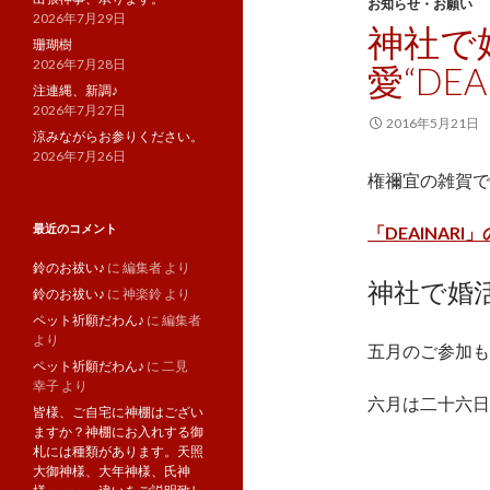
お知らせ・お願い
2026年7月29日
神社で
珊瑚樹
2026年7月28日
愛“DEA
注連縄、新調♪
2026年7月27日
2016年5月21日
涼みながらお参りください。
2026年7月26日
権禰宜の雑賀で
最近のコメント
「DEAINARI
鈴のお祓い♪
に
編集者
より
神社で婚活
鈴のお祓い♪
に
神楽鈴
より
ペット祈願だわん♪
に
編集者
より
五月のご参加も
ペット祈願だわん♪
に
二見
幸子
より
六月は二十六日
皆様、ご自宅に神棚はござい
ますか？神棚にお入れする御
札には種類があります。天照
大御神様、大年神様、氏神