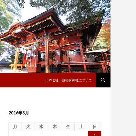
コンテンツへ移動
日本七社 冠稲荷神社について
2016年5月
月
火
水
木
金
土
日
1