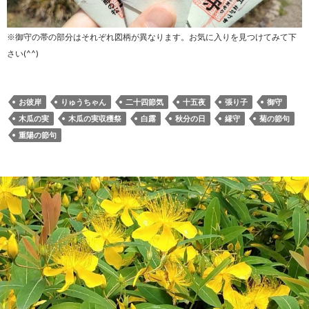
※御守の帯の部分はそれぞれ図柄が異なります。お気に入りを見つけてみて下
さい(^^)
お彼岸
りゅうちゃん
二十四節気
十五夜
張り子
御守
木瓜の実
木瓜の実収穫祭
白露
秋分の日
縁守
菊の節句
重陽の節句