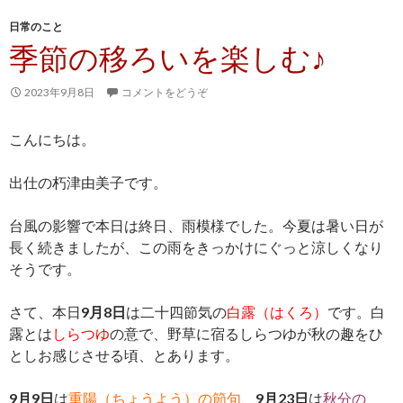
日常のこと
季節の移ろいを楽しむ♪
2023年9月8日
コメントをどうぞ
こんにちは。
出仕の朽津由美子です。
台風の影響で本日は終日、雨模様でした。今夏は暑い日が
長く続きましたが、この雨をきっかけにぐっと涼しくなり
そうです。
さて、本日
9月8日
は二十四節気の
白露（はくろ）
です。白
露とは
しらつゆ
の意で、野草に宿るしらつゆが秋の趣をひ
としお感じさせる頃、とあります。
9月9日
は
重陽（ちょうよう）の節句
、
9月23日
は
秋分の