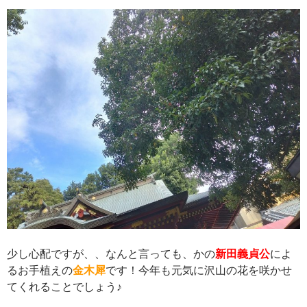
少し心配ですが、、なんと言っても、かの
新田義貞公
によ
るお手植えの
金木犀
です！今年も元気に沢山の花を咲かせ
てくれることでしょう♪