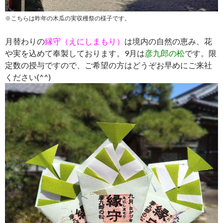
※こちらは昨年の木瓜の実収穫祭の様子です。
月替わりの
縁守（えにしまもり）
は境内の自然の恵み、花
や実を込めて奉製しております。9月は
彦九郎の松
です。限
定数の授与ですので、ご希望の方はどうぞお早めにご来社
ください(^^)