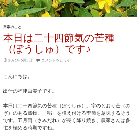
日常のこと
本日は二十四節気の芒種
（ぼうしゅ）です♪
2021年6月5日
コメントをどうぞ
こんにちは。
出仕の朽津由美子です。
本日は二十四節気の芒種（ぼうしゅ）。字のとおり芒（の
ぎ）のある穀物、「稲」を植え付ける季節を意味するそう
です。五月雨（さみだれ）が長く降り続き、農家さんは多
忙を極める時期ですね。