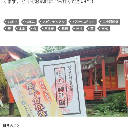
ります。どうぞお気軽にご来社ください(^^)
お参り
つぼみ
スピリチュアル
パワースポット
二十四節気
春
木瓜
桜
河津桜
祈祷
神社
花
雨水
日常のこと