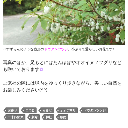
※すずらんのような壺形の
ドウダンツツジ
。小ぶりで愛らしいお花です♪
写真のほか、足もとにはたんぽぽやオオイヌノフグリなど
も咲いております
✿
ご来社の際には境内をゆっくり歩きながら、美しい自然を
お楽しみください(^^)
お参り
つつじ
もみじ
オオデマリ
ドウダンツツジ
二十四節気
新緑
神社
穀雨