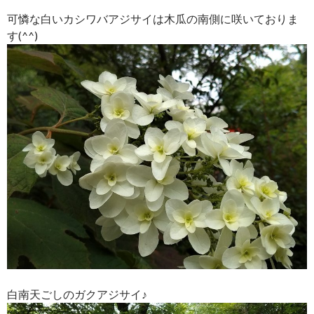
可憐な白いカシワバアジサイは木瓜の南側に咲いておりま
す(^^)
白南天ごしのガクアジサイ♪