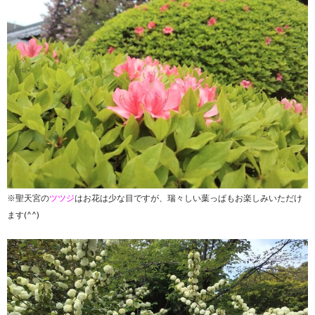
※聖天宮の
ツツジ
はお花は少な目ですが、瑞々しい葉っぱもお楽しみいただけ
ます(^^)