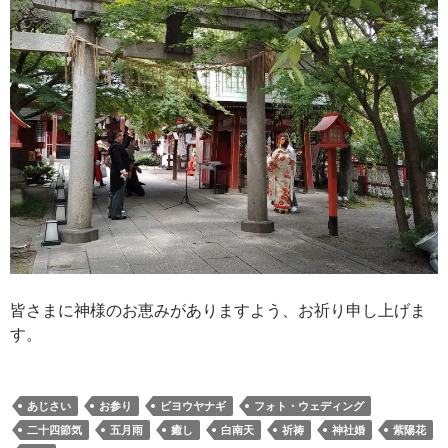
皆さまに神様のお恵みがありますよう、お祈り申し上げま
す。
あじさい
お参り
ビヨウヤナギ
フォト・ウェディング
二十四節気
五月雨
癒し
白南天
祈祷
神社婚
紫陽花