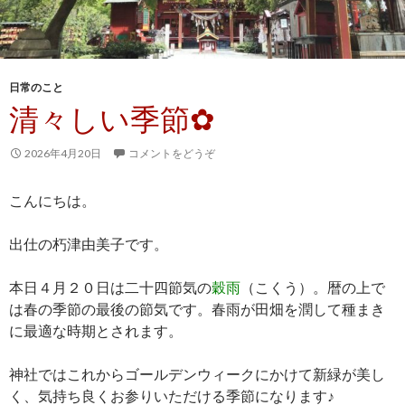
日常のこと
清々しい季節✿
2026年4月20日
コメントをどうぞ
こんにちは。
出仕の朽津由美子です。
本日４月２０日は二十四節気の
穀雨
（こくう）。暦の上で
は春の季節の最後の節気です。春雨が田畑を潤して種まき
に最適な時期とされます。
神社ではこれからゴールデンウィークにかけて新緑が美し
く、気持ち良くお参りいただける季節になります♪