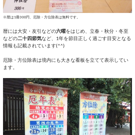
※暦は1冊300円、厄除・方位除表は無料です。
暦には大安・友引などの
六曜
をはじめ、立春・秋分・冬至
などの
二十四節気
など、1年を節目正しく過ごす目安となる
情報も記載されています(^^)
厄除・方位除表は境内にも大きな看板を立てて表示してい
ます。