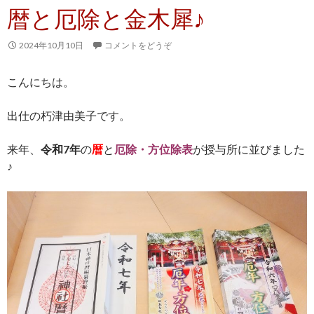
暦と厄除と金木犀♪
2024年10月10日
コメントをどうぞ
こんにちは。
出仕の朽津由美子です。
来年、
令和7年
の
暦
と
厄除・方位除表
が授与所に並びました
♪