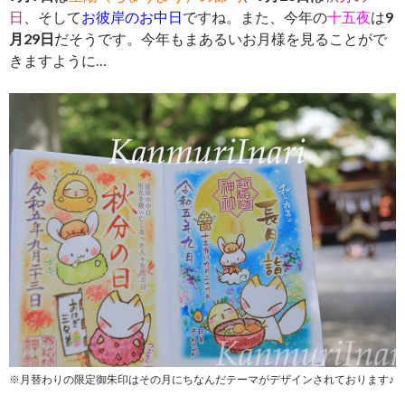
日
、そして
お彼岸のお中日
ですね。また、今年の
十五夜
は
9
月29日
だそうです。今年もまあるいお月様を見ることがで
きますように…
※月替わりの限定御朱印はその月にちなんだテーマがデザインされております♪