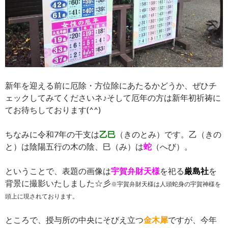
新年を迎える前に厄除・方位除にあたるかどうか、ぜひチ
ェックしてみてくださいネ♪そして厄年の方は新年初祈祷に
てお待ちしております(^^)
ちなみに令和7年の干支は
乙巳
（きのとみ）です。乙（きの
と）は陰陽五行の木の陰、巳（み）は
蛇
（へび）。
ということで、表題の画像は
宇賀弁財天様
を祀る
厳島社
を
背景に撮影いたしました☆彡
※宇賀弁財天様は人頭蛇身の宇賀神様を
頭上に現されております。
ところで、授与所の中央にそびえ立つ
金木犀
ですが、今年