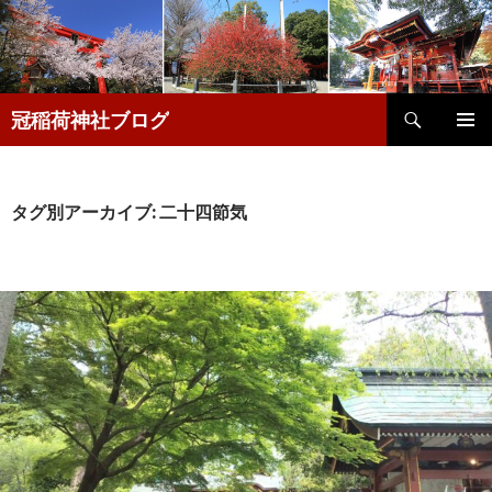
検
冠稲荷神社ブログ
索
コ
メインメ
ン
ニュー
テ
ン
タグ別アーカイブ: 二十四節気
ツ
へ
移
動