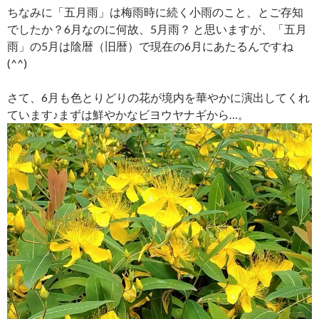
ちなみに「五月雨」は梅雨時に続く小雨のこと、とご存知
でしたか？6月なのに何故、5月雨？ と思いますが、「五月
雨」の5月は陰暦（旧暦）で現在の6月にあたるんですね
(^^)
さて、6月も色とりどりの花が境内を華やかに演出してくれ
ています♪まずは鮮やかなビヨウヤナギから…。