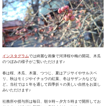
インスタグラム
では綺麗な画像で河津桜や梅の開花、木瓜
のつぼみの様子がご覧いただけます♪
春は桜、木瓜、木蓮、つつじ、夏はアジサイやサルスベ
リ、秋はモミジやイチョウの紅葉、冬はサザンカなどな
ど。当社では１年を通して四季折々の美しい自然をお楽し
みいただけます♪
社務所や授与所は毎日、朝９時～夕方５時まで開所してお