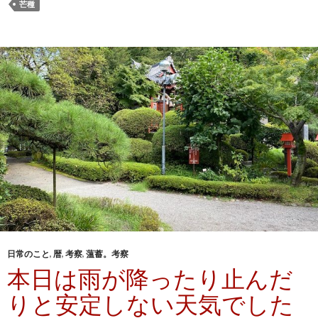
芒種
日常のこと
,
暦
,
考察
,
薀蓄。考察
本日は雨が降ったり止んだ
りと安定しない天気でした