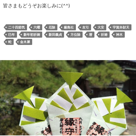
皆さまもどうぞお楽しみに(^^)
二十四節気
六曜
厄除
厳島社
友引
大安
宇賀弁財天
巳年
新年初祈祷
新田義貞
方位除
暦
祈祷
神木
蛇
金木犀