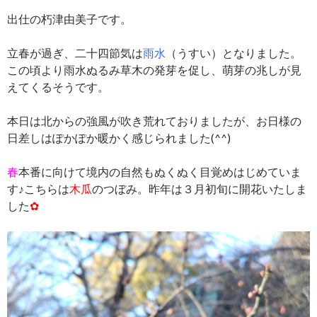
出仕の朽津由美子です。
立春が過ぎ、二十四節気は
雨水
（うすい）となりました。
この頃より雨水ぬるみ草木の発芽を促し、萌芽の兆しが見
えてくるそうです。
本日は北からの強風が吹き荒れておりましたが、お日様の
日差しはぽかぽか暖かく感じられました(^^)
春
本番に向けて境内の自然もぬくぬく目覚めはじめていま
す♪こちらは
木瓜
のつぼみ。昨年は３月初旬に開花いたしま
した
✿