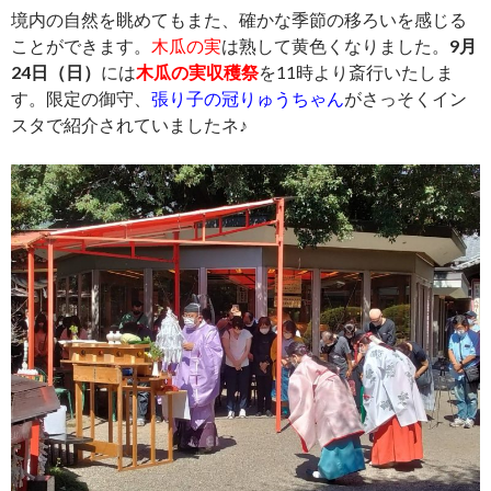
境内の自然を眺めてもまた、確かな季節の移ろいを感じる
ことができます。
木瓜の実
は熟して黄色くなりました。
9月
24日（日）
には
木瓜の実収穫祭
を11時より斎行いたしま
す。限定の御守、
張り子の冠りゅうちゃん
がさっそくイン
スタで紹介されていましたネ♪