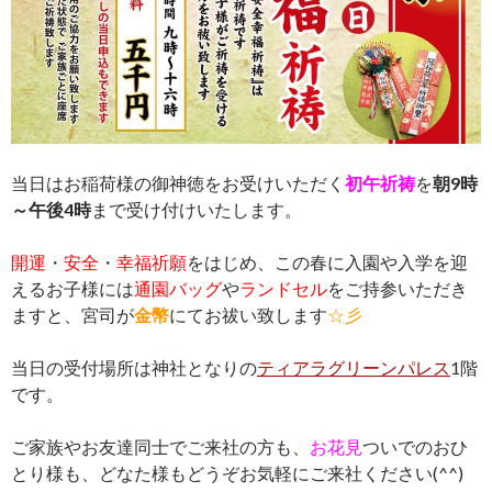
当日はお稲荷様の御神徳をお受けいただく
初午祈祷
を
朝9時
～午後4時
まで受け付けいたします。
開運
・
安全
・
幸福祈願
をはじめ、この春に入園や入学を迎
えるお子様には
通園バッグ
や
ランドセル
をご持参いただき
ますと、宮司が
金幣
にてお祓い致します
☆彡
当日の受付場所は神社となりの
ティアラグリーンパレス
1階
です。
ご家族やお友達同士でご来社の方も、
お花見
ついでのおひ
とり様も、どなた様もどうぞお気軽にご来社ください(^^)