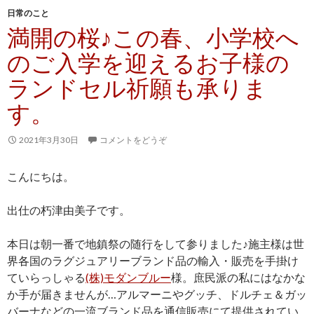
日常のこと
満開の桜♪この春、小学校へ
のご入学を迎えるお子様の
ランドセル祈願も承りま
す。
2021年3月30日
コメントをどうぞ
こんにちは。
出仕の朽津由美子です。
本日は朝一番で地鎮祭の随行をして参りました♪施主様は世
界各国のラグジュアリーブランド品の輸入・販売を手掛け
ていらっしゃる
(株)モダンブルー
様。庶民派の私にはなかな
か手が届きませんが…アルマーニやグッチ、ドルチェ＆ガッ
バーナなどの一流ブランド品を通信販売にて提供されてい