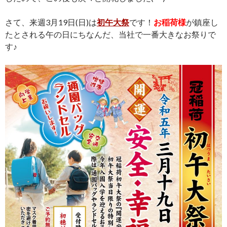
さて、来週3月19日(日)は
初午大祭
です！
お稲荷様
が鎮座し
たとされる午の日にちなんだ、当社で一番大きなお祭りで
す♪