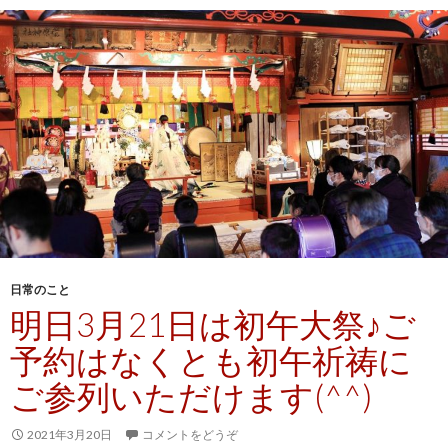
日常のこと
明日3月21日は初午大祭♪ご
予約はなくとも初午祈祷に
ご参列いただけます(^^)
2021年3月20日
コメントをどうぞ