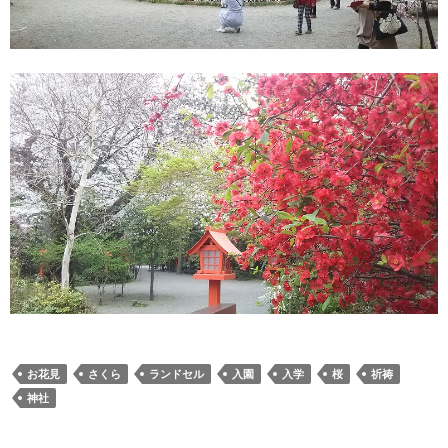
お花見
さくら
ランドセル
入園
入学
桜
祈祷
神社