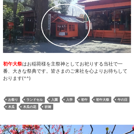
初午大祭
はお稲荷様を主祭神としてお祀りする当社で一
番、大きな祭典です。皆さまのご来社を心よりお待ちして
おります(^^)
お祭り
ランドセル
入園
入学
初午
初午大祭
午の日
木瓜
木瓜の花
祈祷