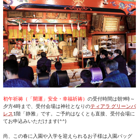
初午祈祷（「開運」安全・幸福祈祷）
の受付時間は朝9時～
夕方4時まで、受付会場は神社となりの
ティアラ グリーンパ
レス
1階「静雅」です。ご予約はなくとも直接、受付会場に
てお申込みいただけます(^^)
尚、この春に入園や入学を迎えられるお子様は入園バッグ