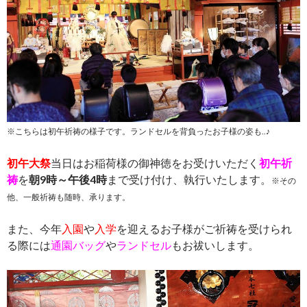
※こちらは初午祈祷の様子です。ランドセルを背負ったお子様の姿も..♪
初午大祭
当日はお稲荷様の御神徳をお受けいただく
初午祈
祷
を
朝9時～午後4時
まで受け付け、執行いたします。
※その
他、一般祈祷も随時、承ります。
また、今年
入園
や
入学
を迎えるお子様がご祈祷を受けられ
る際には
通園バッグ
や
ランドセル
もお祓いします。