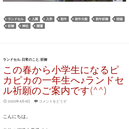
ランドセル
入園
入学
初午
初午大祭
初午祈祷
招福
祈祷
神社
開運
ランドセル
,
日常のこと
,
祈祷
この春から小学生になるピ
カピカの一年生へ♪ランドセ
ル祈願のご案内です(^^)
2020年4月4日
コメントをどうぞ
こんにちは。