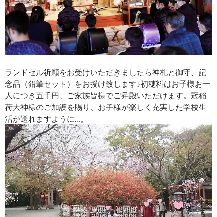
ランドセル祈願をお受けいただきましたら神札と御守、記
念品（鉛筆セット）をお授け致します♪初穂料はお子様お一
人につき五千円、ご家族皆様でご昇殿いただけます。冠稲
荷大神様のご加護を賜り、お子様が楽しく充実した学校生
活が送れますように…。