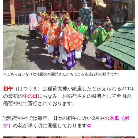
※こちらはいなり幼稚園の卒園児さんたちによる稚児行列の様子です♪
初午
（はつうま）は稲荷大神が鎮座したと伝えられる711年
の最初の
午の日
にちなみ、お稲荷さんの祭典として全国の
稲荷神社で斎行されております。
冠稲荷神社では毎年、旧暦の初午に近い3月中の
木瓜（ボ
ケ）
の花が咲く頃に開催しております
✿