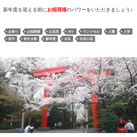
新年度を迎える前に
お稲荷様
のパワーをいただきましょう♪
お祭り
お稲荷様
お花見
ボケ
ランドセル
入園
入学
初午
初午大祭
新年度
木瓜
木瓜の花