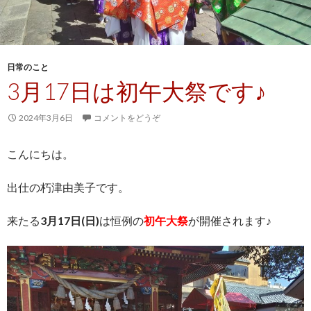
日常のこと
3月17日は初午大祭です♪
2024年3月6日
コメントをどうぞ
こんにちは。
出仕の朽津由美子です。
来たる
3月17日(日)
は恒例の
初午大祭
が開催されます♪