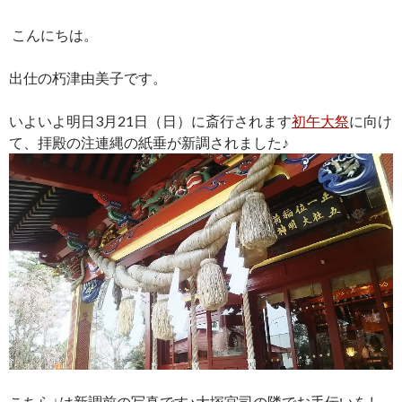
こんにちは。
出仕の朽津由美子です。
いよいよ明日3月21日（日）に斎行されます
初午大祭
に向け
て、拝殿の注連縄の紙垂が新調されました♪
こちら↓は新調前の写真です♪
大塚宮司の隣でお手伝いをし