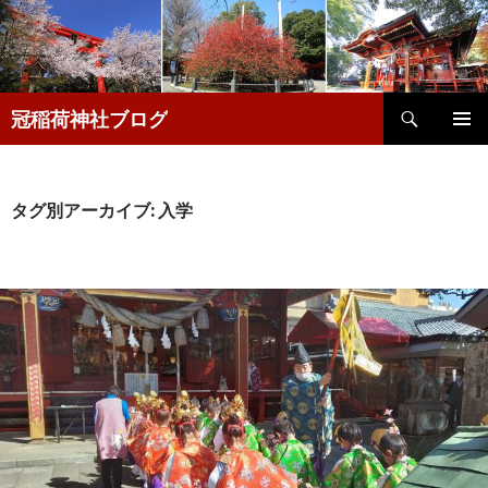
検
冠稲荷神社ブログ
索
コ
メインメ
ン
ニュー
テ
ン
タグ別アーカイブ: 入学
ツ
へ
移
動