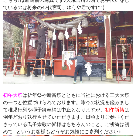
ているのは将来の47代宮司、ゆうや君です(^^)
初午大祭
は祈年祭や新嘗祭とともに当社における三大大祭
の一つと位置づけられております。昨今の状況を鑑みまし
て稚児行列や獅子舞奉納は中止となりますが、
初午祈祷
は
例年どおり執行させていただきます。日頃よりご参拝くだ
さっている氏子崇敬の皆様はもちろんのこと、ご祈祷は初
めて…というお客様もどうぞお気軽にご参列ください♪