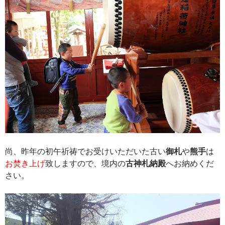
尚、昨年の初午祈祷でお受けいただいた古い
御札
や
熊手
は
お焚き上げ
致しますので、境内の
古神札納殿
へお納めくだ
さい。