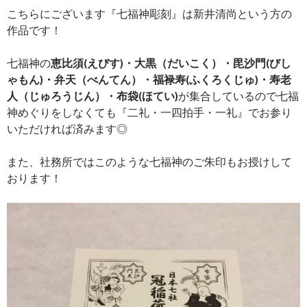
こちらにございます『七福神彫刻』は新井清尚という方の
作品です！
七福神の
恵比須(えびす)・大黒（だいこく）・毘沙門(びし
ゃもん)・弁天（べんてん）・福禄寿(ふくろくじゅ)・寿老
人（じゅろうじん）・布袋(ほてい)
が集合しているので七福
神めぐりをしなくても『二礼・一四拍手・一礼』でお参り
いただければ済みます◎
また、社務所ではこのような七福神のご朱印もお授けして
おります！