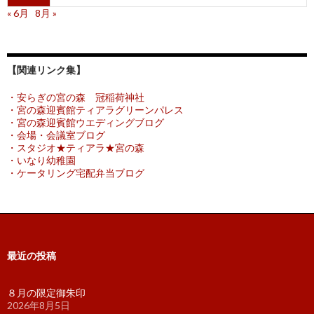
« 6月
8月 »
【関連リンク集】
・安らぎの宮の森 冠稲荷神社
・宮の森迎賓館ティアラグリーンパレス
・宮の森迎賓館ウエディングブログ
・会場・会議室ブログ
・スタジオ★ティアラ★宮の森
・いなり幼稚園
・ケータリング宅配弁当ブログ
最近の投稿
８月の限定御朱印
2026年8月5日