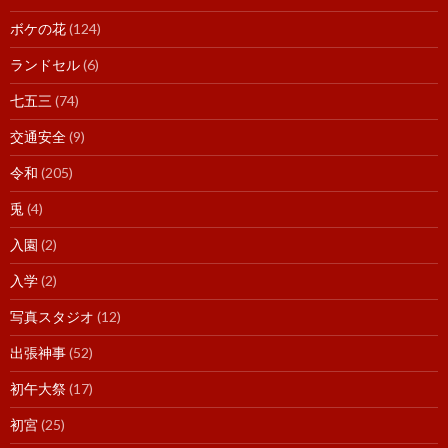
ボケの花
(124)
ランドセル
(6)
七五三
(74)
交通安全
(9)
令和
(205)
兎
(4)
入園
(2)
入学
(2)
写真スタジオ
(12)
出張神事
(52)
初午大祭
(17)
初宮
(25)