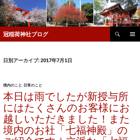
検
冠稲荷神社ブログ
索
コ
メインメ
ン
ニュー
テ
ン
日別アーカイブ: 2017年7月1日
ツ
へ
移
動
境内のこと
,
日常のこと
本日は雨でしたが新授与所
にはたくさんのお客様にお
越しいただきました！また
境内のお社「七福神殿」の