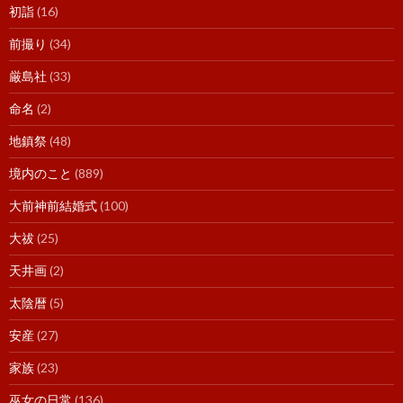
初詣
(16)
前撮り
(34)
厳島社
(33)
命名
(2)
地鎮祭
(48)
境内のこと
(889)
大前神前結婚式
(100)
大祓
(25)
天井画
(2)
太陰暦
(5)
安産
(27)
家族
(23)
巫女の日常
(136)