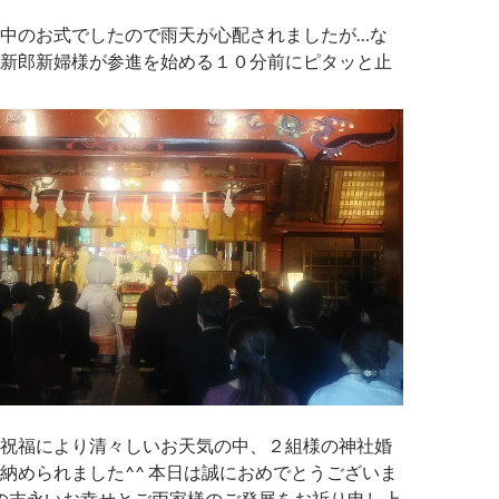
中のお式でしたので雨天が心配されましたが…な
新郎新婦様が参進を始める１０分前にピタッと止
祝福により清々しいお天気の中、２組様の神社婚
納められました^^ 本日は誠におめでとうございま
の末永いお幸せとご両家様のご発展をお祈り申し上