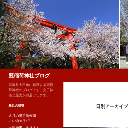
検
冠稲荷神社ブログ
索
群馬県太田市に鎮座する冠稲
荷神社のブログです。女子神
職と巫女がお届けします。
最近の投稿
日別アーカイブ: 
８月の限定御朱印
2026年8月5日
出張神事、承ります。