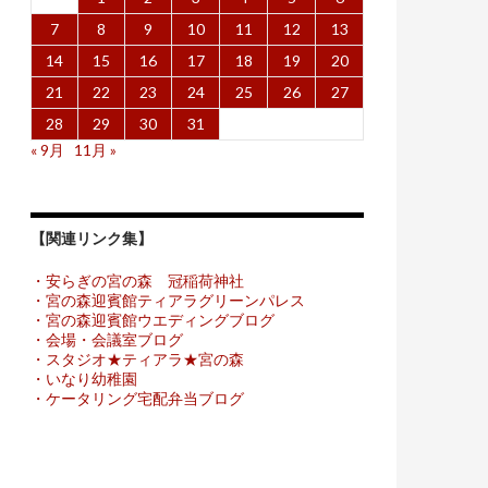
7
8
9
10
11
12
13
14
15
16
17
18
19
20
21
22
23
24
25
26
27
28
29
30
31
« 9月
11月 »
【関連リンク集】
・安らぎの宮の森 冠稲荷神社
・宮の森迎賓館ティアラグリーンパレス
・宮の森迎賓館ウエディングブログ
・会場・会議室ブログ
・スタジオ★ティアラ★宮の森
・いなり幼稚園
・ケータリング宅配弁当ブログ