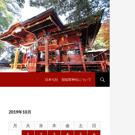
コンテンツへ移動
日本七社 冠稲荷神社について
2019年10月
月
火
水
木
金
土
日
1
2
3
4
5
6