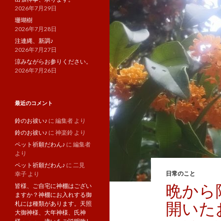
2026年7月29日
珊瑚樹
2026年7月28日
注連縄、新調♪
2026年7月27日
涼みながらお参りください。
2026年7月26日
最近のコメント
鈴のお祓い♪
に
編集者
より
鈴のお祓い♪
に
神楽鈴
より
ペット祈願だわん♪
に
編集者
より
ペット祈願だわん♪
に
二見
日常のこと
幸子
より
晩から
皆様、ご自宅に神棚はござい
ますか？神棚にお入れする御
開いた
札には種類があります。天照
大御神様、大年神様、氏神