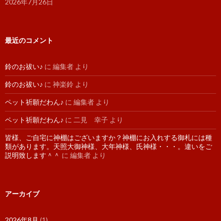
2026年7月26日
最近のコメント
鈴のお祓い♪
に
編集者
より
鈴のお祓い♪
に
神楽鈴
より
ペット祈願だわん♪
に
編集者
より
ペット祈願だわん♪
に
二見 幸子
より
皆様、ご自宅に神棚はございますか？神棚にお入れする御札には種
類があります。天照大御神様、大年神様、氏神様・・・。違いをご
説明致します＾＾
に
編集者
より
アーカイブ
2026年8月
(1)