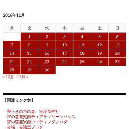
2016年11月
月
火
水
木
金
土
日
1
2
3
4
5
6
7
8
9
10
11
12
13
14
15
16
17
18
19
20
21
22
23
24
25
26
27
28
29
30
« 10月
12月 »
【関連リンク集】
・安らぎの宮の森 冠稲荷神社
・宮の森迎賓館ティアラグリーンパレス
・宮の森迎賓館ウエディングブログ
・会場・会議室ブログ