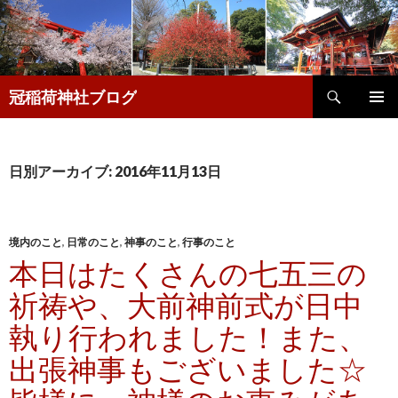
検
冠稲荷神社ブログ
索
コ
メインメ
ン
ニュー
テ
ン
日別アーカイブ: 2016年11月13日
ツ
へ
移
動
境内のこと
,
日常のこと
,
神事のこと
,
行事のこと
本日はたくさんの七五三の
祈祷や、大前神前式が日中
執り行われました！また、
出張神事もございました☆