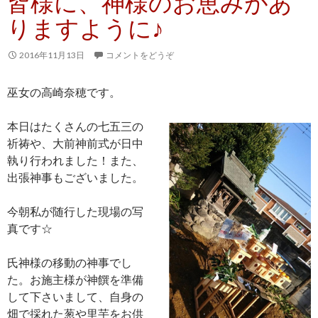
皆様に、神様のお恵みがあ
りますように♪
2016年11月13日
コメントをどうぞ
巫女の高崎奈穂です。
本日はたくさんの七五三の
祈祷や、大前神前式が日中
執り行われました！また、
出張神事もございました。
今朝私が随行した現場の写
真です☆
氏神様の移動の神事でし
た。お施主様が神饌を準備
して下さいまして、自身の
畑で採れた葱や里芋をお供