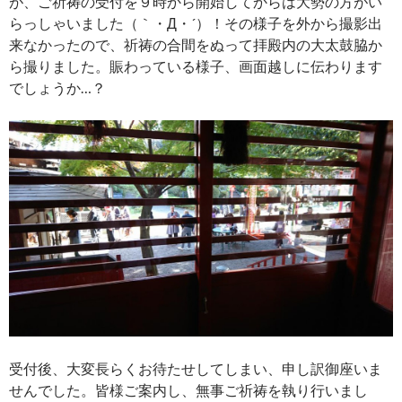
が、ご祈祷の受付を９時から開始してからは大勢の方がい
らっしゃいました（｀・Д・´）！その様子を外から撮影出
来なかったので、祈祷の合間をぬって拝殿内の大太鼓脇か
ら撮りました。賑わっている様子、画面越しに伝わります
でしょうか…？
受付後、大変長らくお待たせしてしまい、申し訳御座いま
せんでした。皆様ご案内し、無事ご祈祷を執り行いまし