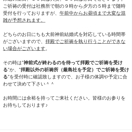
ご祈祷の受付は社務所で朝の９時から夕方の５時まで随時
受付を行っておりますが、
午前中からお昼頃まで大変な混
雑が予想されます。
どちらのお日にちも大前神前結婚式を対応している時間帯
がございますので、
拝殿でご祈祷を執り行うことができな
い場合がございます
。
その時は“
神前式が終わるのを待って拝殿でご祈祷を受け
る
”か、“
拝殿以外の祈祷所（厳島社を予定）でご祈祷を受け
る
”を受付時に確認致しますので、お子様の体調や予定に合
わせて決めて下さい＾＾
お時間には余裕を持ってご来社ください。皆様のお参りを
お待ちしております♪