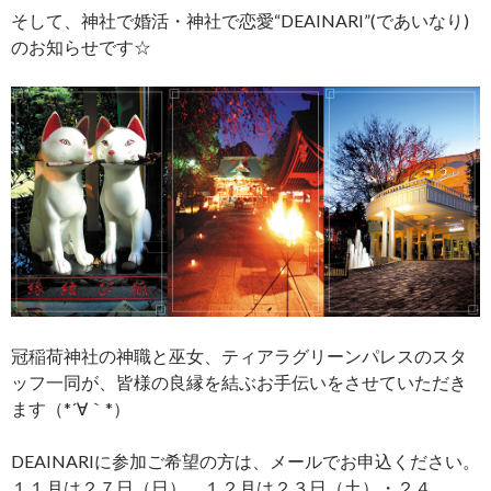
そして、神社で婚活・神社で恋愛“DEAINARI”(であいなり)
のお知らせです☆
冠稲荷神社の神職と巫女、ティアラグリーンパレスのスタ
ッフ一同が、皆様の良縁を結ぶお手伝いをさせていただき
ます（*´∀｀*）
DEAINARIに参加ご希望の方は、メールでお申込ください。
１１月は２７日（日）、１２月は２３日（土）・２４