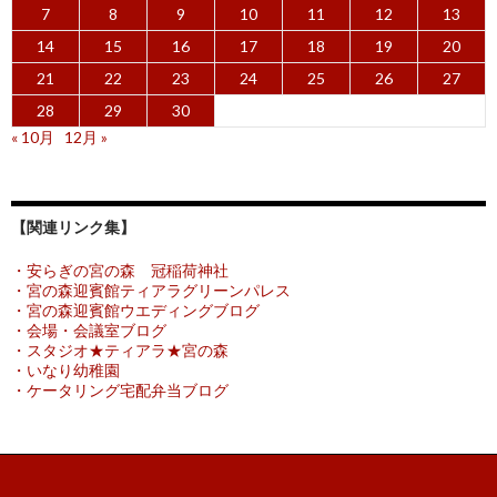
7
8
9
10
11
12
13
14
15
16
17
18
19
20
21
22
23
24
25
26
27
28
29
30
« 10月
12月 »
【関連リンク集】
・安らぎの宮の森 冠稲荷神社
・宮の森迎賓館ティアラグリーンパレス
・宮の森迎賓館ウエディングブログ
・会場・会議室ブログ
・スタジオ★ティアラ★宮の森
・いなり幼稚園
・ケータリング宅配弁当ブログ