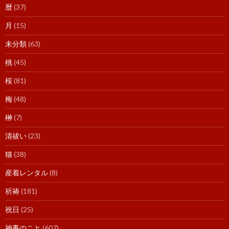
暦
(37)
月
(15)
未分類
(63)
桃
(45)
桜
(81)
梅
(48)
榊
(7)
清祓い
(23)
猫
(38)
産着レンタル
(8)
祈祷
(181)
祝日
(25)
神事のこと
(607)