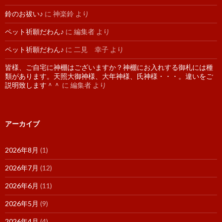
鈴のお祓い♪
に
神楽鈴
より
ペット祈願だわん♪
に
編集者
より
ペット祈願だわん♪
に
二見 幸子
より
皆様、ご自宅に神棚はございますか？神棚にお入れする御札には種
類があります。天照大御神様、大年神様、氏神様・・・。違いをご
説明致します＾＾
に
編集者
より
アーカイブ
2026年8月
(1)
2026年7月
(12)
2026年6月
(11)
2026年5月
(9)
2026年4月
(4)