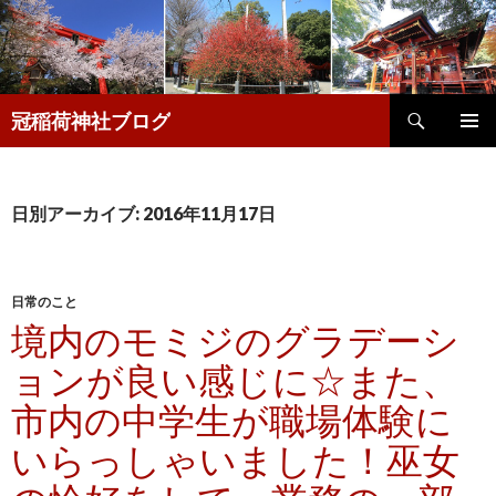
検
冠稲荷神社ブログ
索
コ
メインメ
ン
ニュー
テ
ン
日別アーカイブ: 2016年11月17日
ツ
へ
移
動
日常のこと
境内のモミジのグラデーシ
ョンが良い感じに☆また、
市内の中学生が職場体験に
いらっしゃいました！巫女