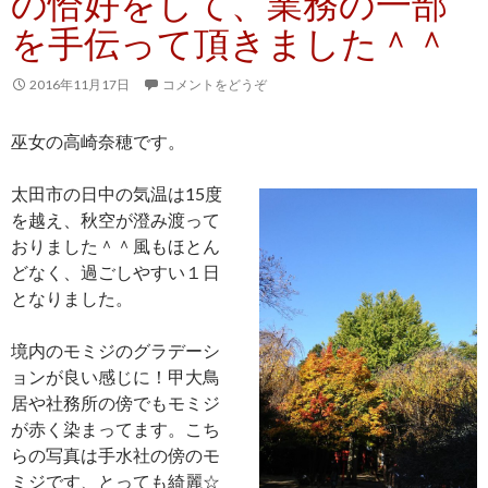
の恰好をして、業務の一部
を手伝って頂きました＾＾
2016年11月17日
コメントをどうぞ
巫女の高崎奈穂です。
太田市の日中の気温は15度
を越え、秋空が澄み渡って
おりました＾＾風もほとん
どなく、過ごしやすい１日
となりました。
境内のモミジのグラデーシ
ョンが良い感じに！甲大鳥
居や社務所の傍でもモミジ
が赤く染まってます。こち
らの写真は手水社の傍のモ
ミジです、とっても綺麗☆