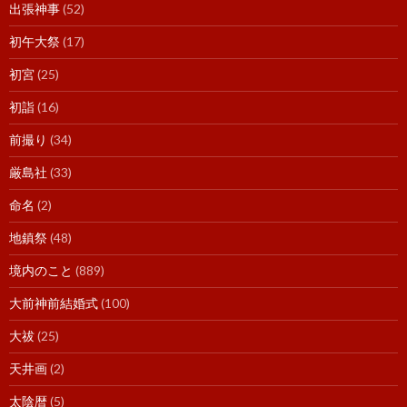
出張神事
(52)
初午大祭
(17)
初宮
(25)
初詣
(16)
前撮り
(34)
厳島社
(33)
命名
(2)
地鎮祭
(48)
境内のこと
(889)
大前神前結婚式
(100)
大祓
(25)
天井画
(2)
太陰暦
(5)