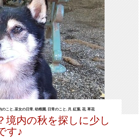
内のこと
,
巫女の日常
,
幼稚園
,
日常のこと
,
月
,
紅葉
,
花
,
草花
？境内の秋を探しに少し
です♪