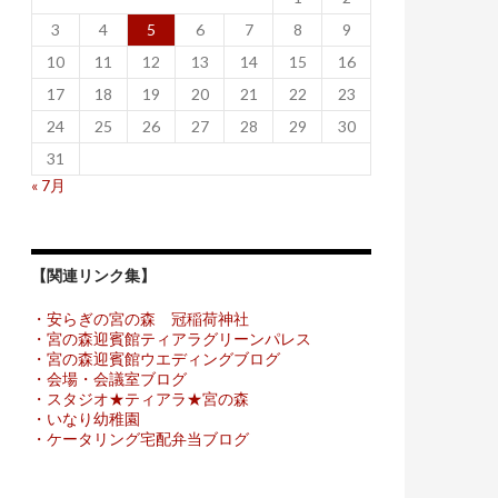
3
4
5
6
7
8
9
10
11
12
13
14
15
16
17
18
19
20
21
22
23
24
25
26
27
28
29
30
31
« 7月
【関連リンク集】
・安らぎの宮の森 冠稲荷神社
・宮の森迎賓館ティアラグリーンパレス
・宮の森迎賓館ウエディングブログ
・会場・会議室ブログ
・スタジオ★ティアラ★宮の森
・いなり幼稚園
・ケータリング宅配弁当ブログ