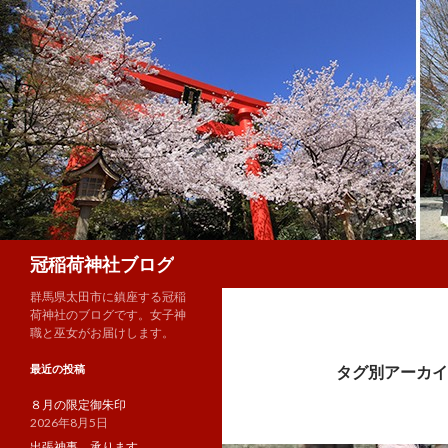
検
冠稲荷神社ブログ
索
群馬県太田市に鎮座する冠稲
荷神社のブログです。女子神
職と巫女がお届けします。
最近の投稿
タグ別アーカイブ
８月の限定御朱印
2026年8月5日
出張神事、承ります。