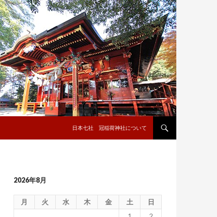
コンテンツへ移動
日本七社 冠稲荷神社について
2026年8月
月
火
水
木
金
土
日
1
2