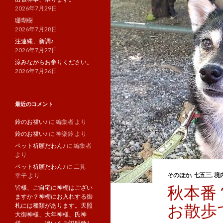
2026年7月29日
珊瑚樹
2026年7月28日
注連縄、新調♪
2026年7月27日
涼みながらお参りください。
2026年7月26日
最近のコメント
鈴のお祓い♪
に
編集者
より
鈴のお祓い♪
に
神楽鈴
より
ペット祈願だわん♪
に
編集者
より
ペット祈願だわん♪
に
二見
そのほか
,
七五三
,
境
幸子
より
秋本番
皆様、ご自宅に神棚はござい
ますか？神棚にお入れする御
お散歩
札には種類があります。天照
大御神様、大年神様、氏神