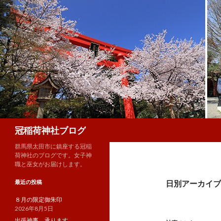
検
冠稲荷神社ブログ
索
群馬県太田市に鎮座する冠稲
荷神社のブログです。女子神
職と巫女がお届けします。
最近の投稿
日別アーカイブ: 
８月の限定御朱印
2026年8月5日
出張神事、承ります。