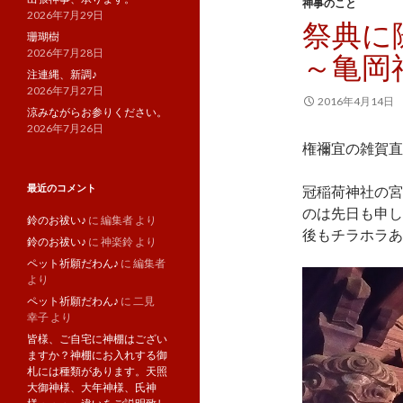
神事のこと
2026年7月29日
祭典に
珊瑚樹
2026年7月28日
～亀岡
注連縄、新調♪
2026年7月27日
2016年4月14日
涼みながらお参りください。
2026年7月26日
権禰宜の雑賀直
最近のコメント
冠稲荷神社の宮
のは先日も申し
鈴のお祓い♪
に
編集者
より
後もチラホラあ
鈴のお祓い♪
に
神楽鈴
より
ペット祈願だわん♪
に
編集者
より
ペット祈願だわん♪
に
二見
幸子
より
皆様、ご自宅に神棚はござい
ますか？神棚にお入れする御
札には種類があります。天照
大御神様、大年神様、氏神