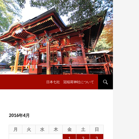
コンテンツへ移動
日本七社 冠稲荷神社について
2016年4月
月
火
水
木
金
土
日
1
2
3