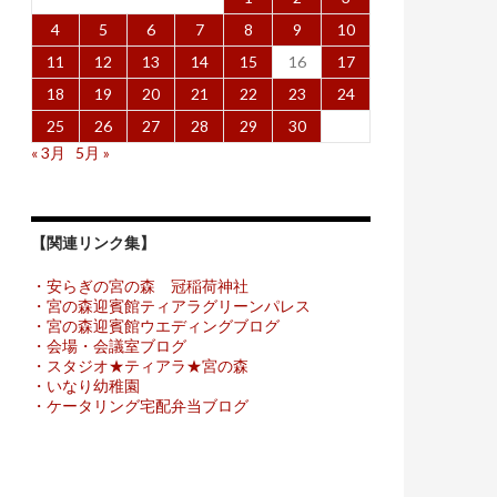
4
5
6
7
8
9
10
11
12
13
14
15
16
17
18
19
20
21
22
23
24
25
26
27
28
29
30
« 3月
5月 »
【関連リンク集】
・安らぎの宮の森 冠稲荷神社
・宮の森迎賓館ティアラグリーンパレス
・宮の森迎賓館ウエディングブログ
・会場・会議室ブログ
・スタジオ★ティアラ★宮の森
・いなり幼稚園
・ケータリング宅配弁当ブログ