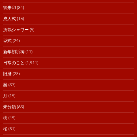
御朱印
(84)
成人式
(16)
折鶴シャワー
(5)
挙式
(24)
新年初祈祷
(17)
日常のこと
(1,911)
旧暦
(28)
暦
(37)
月
(15)
未分類
(63)
桃
(45)
桜
(81)