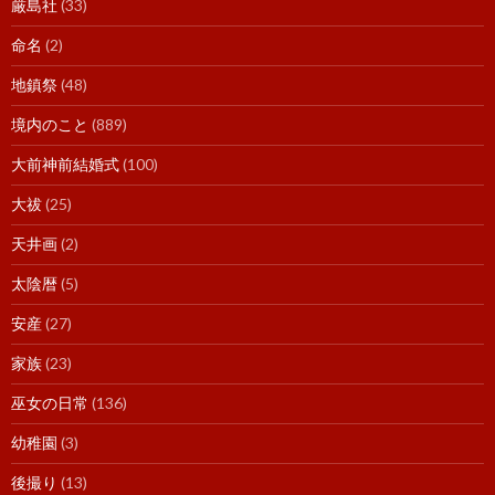
厳島社
(33)
命名
(2)
地鎮祭
(48)
境内のこと
(889)
大前神前結婚式
(100)
大祓
(25)
天井画
(2)
太陰暦
(5)
安産
(27)
家族
(23)
巫女の日常
(136)
幼稚園
(3)
後撮り
(13)