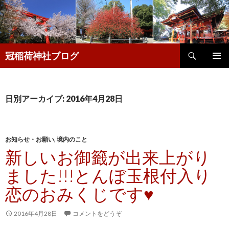
検
冠稲荷神社ブログ
索
コ
メインメ
ン
ニュー
テ
ン
日別アーカイブ: 2016年4月28日
ツ
へ
移
動
お知らせ・お願い
,
境内のこと
新しいお御籤が出来上がり
ました!!!とんぼ玉根付入り
恋のおみくじです♥
2016年4月28日
コメントをどうぞ