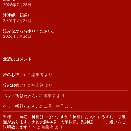
2026年7月28日
注連縄、新調♪
2026年7月27日
涼みながらお参りください。
2026年7月26日
最近のコメント
鈴のお祓い♪
に
編集者
より
鈴のお祓い♪
に
神楽鈴
より
ペット祈願だわん♪
に
編集者
より
ペット祈願だわん♪
に
二見 幸子
より
皆様、ご自宅に神棚はございますか？神棚にお入れする御札には種
類があります。天照大御神様、大年神様、氏神様・・・。違いをご
説明致します＾＾
に
編集者
より