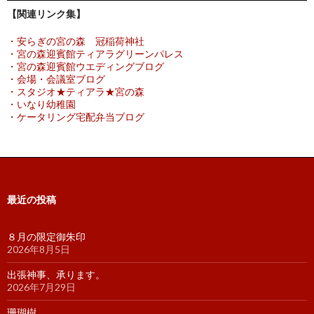
【関連リンク集】
・安らぎの宮の森 冠稲荷神社
・宮の森迎賓館ティアラグリーンパレス
・宮の森迎賓館ウエディングブログ
・会場・会議室ブログ
・スタジオ★ティアラ★宮の森
・いなり幼稚園
・ケータリング宅配弁当ブログ
最近の投稿
８月の限定御朱印
2026年8月5日
出張神事、承ります。
2026年7月29日
珊瑚樹