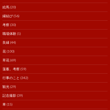
絵馬
(20)
縁結び
(56)
考察
(30)
職場体験
(1)
良縁
(44)
花
(100)
草花
(69)
薀蓄。考察
(59)
行事のこと
(342)
観光
(29)
記念撮影
(39)
車
(15)