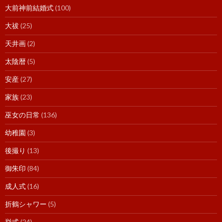
大前神前結婚式
(100)
大祓
(25)
天井画
(2)
太陰暦
(5)
安産
(27)
家族
(23)
巫女の日常
(136)
幼稚園
(3)
後撮り
(13)
御朱印
(84)
成人式
(16)
折鶴シャワー
(5)
挙式
(24)