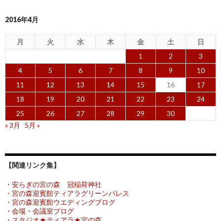
2016年4月
月
火
水
木
金
土
日
1
2
3
4
5
6
7
8
9
10
11
12
13
14
15
16
17
18
19
20
21
22
23
24
25
26
27
28
29
30
« 3月
5月 »
【関連リンク集】
・安らぎの宮の森 冠稲荷神社
・宮の森迎賓館ティアラグリーンパレス
・宮の森迎賓館ウエディングブログ
・会場・会議室ブログ
・スタジオ★ティアラ★宮の森