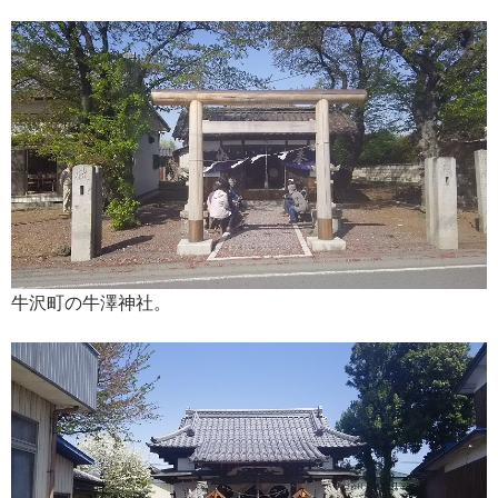
牛沢町の牛澤神社。