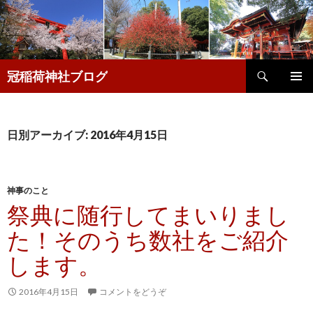
検
冠稲荷神社ブログ
索
コ
メインメ
ン
ニュー
テ
ン
日別アーカイブ: 2016年4月15日
ツ
へ
移
動
神事のこと
祭典に随行してまいりまし
た！そのうち数社をご紹介
します。
2016年4月15日
コメントをどうぞ