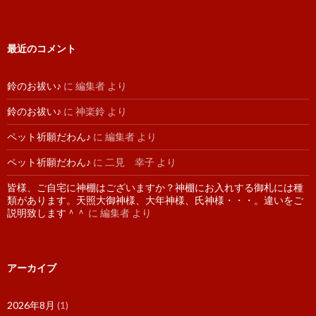
最近のコメント
鈴のお祓い♪
に
編集者
より
鈴のお祓い♪
に
神楽鈴
より
ペット祈願だわん♪
に
編集者
より
ペット祈願だわん♪
に
二見 幸子
より
皆様、ご自宅に神棚はございますか？神棚にお入れする御札には種
類があります。天照大御神様、大年神様、氏神様・・・。違いをご
説明致します＾＾
に
編集者
より
アーカイブ
2026年8月
(1)