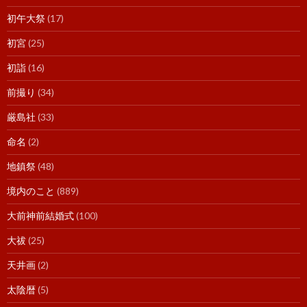
初午大祭
(17)
初宮
(25)
初詣
(16)
前撮り
(34)
厳島社
(33)
命名
(2)
地鎮祭
(48)
境内のこと
(889)
大前神前結婚式
(100)
大祓
(25)
天井画
(2)
太陰暦
(5)