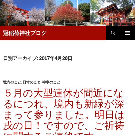
検
冠稲荷神社ブログ
索
コ
メインメ
ン
ニュー
テ
ン
日別アーカイブ: 2017年4月28日
ツ
へ
移
動
境内のこと
,
日常のこと
,
神事のこと
５月の大型連休が間近にな
るにつれ、境内も新緑が深
まって参りました。明日は
戌の日！ですので、ご祈祷