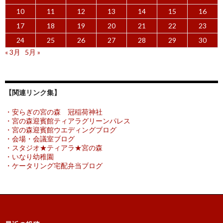
10
11
12
13
14
15
16
17
18
19
20
21
22
23
24
25
26
27
28
29
30
« 3月
5月 »
【関連リンク集】
・安らぎの宮の森 冠稲荷神社
・宮の森迎賓館ティアラグリーンパレス
・宮の森迎賓館ウエディングブログ
・会場・会議室ブログ
・スタジオ★ティアラ★宮の森
・いなり幼稚園
・ケータリング宅配弁当ブログ