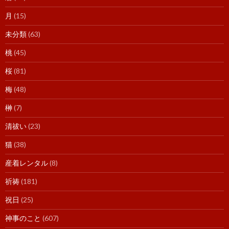
月
(15)
未分類
(63)
桃
(45)
桜
(81)
梅
(48)
榊
(7)
清祓い
(23)
猫
(38)
産着レンタル
(8)
祈祷
(181)
祝日
(25)
神事のこと
(607)