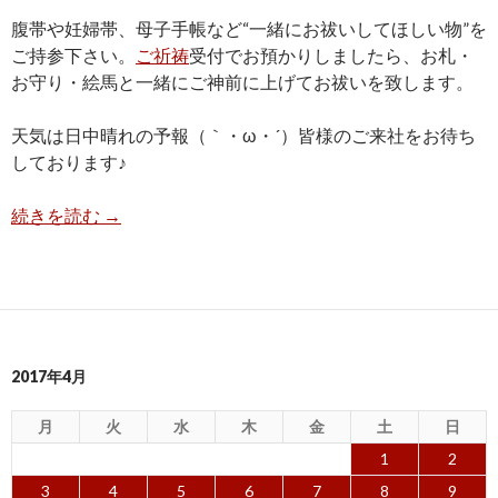
腹帯や妊婦帯、母子手帳など“一緒にお祓いしてほしい物”を
ご持参下さい。
ご祈祷
受付でお預かりしましたら、お札・
お守り・絵馬と一緒にご神前に上げてお祓いを致します。
天気は日中晴れの予報（｀・ω・´）皆様のご来社をお待ち
しております♪
５月の大型連休が間近になるにつれ、境内も新緑
続きを読む
→
2017年4月
月
火
水
木
金
土
日
1
2
3
4
5
6
7
8
9