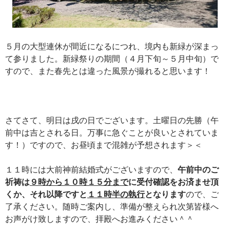
５月の大型連休が間近になるにつれ、境内も新緑が深まっ
て参りました。新緑祭りの期間（４月下旬～５月中旬）で
すので、また春先とは違った風景が撮れると思います！
さてさて、明日は戌の日でございます。土曜日の先勝（午
前中は吉とされる日。万事に急ぐことが良いとされていま
す！）ですので、お昼頃まで混雑が予想されます＞＜
１１時には大前神前結婚式がございますので、
午前中のご
祈祷は
９時から１０時１５分まで
に受付確認をお済ませ頂
くか、それ以降ですと
１１時半の執行
となります
ので、ご
了承ください。随時ご案内し、準備が整えられ次第皆様へ
お声がけ致しますので、拝殿へお進みください＾＾