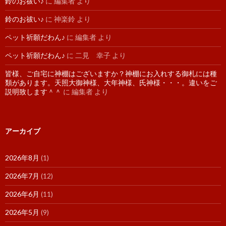
鈴のお祓い♪
に
編集者
より
鈴のお祓い♪
に
神楽鈴
より
ペット祈願だわん♪
に
編集者
より
ペット祈願だわん♪
に
二見 幸子
より
皆様、ご自宅に神棚はございますか？神棚にお入れする御札には種
類があります。天照大御神様、大年神様、氏神様・・・。違いをご
説明致します＾＾
に
編集者
より
アーカイブ
2026年8月
(1)
2026年7月
(12)
2026年6月
(11)
2026年5月
(9)