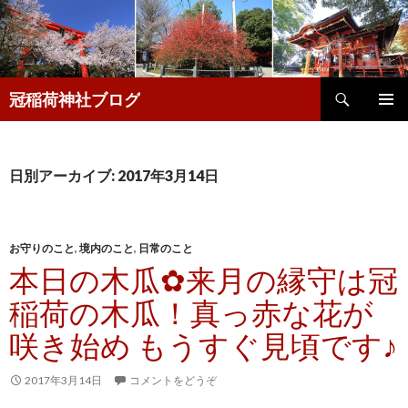
検
冠稲荷神社ブログ
索
コ
メインメ
ン
ニュー
テ
ン
日別アーカイブ: 2017年3月14日
ツ
へ
移
動
お守りのこと
,
境内のこと
,
日常のこと
本日の木瓜✿来月の縁守は冠
稲荷の木瓜！真っ赤な花が
咲き始め もうすぐ見頃です♪
2017年3月14日
コメントをどうぞ