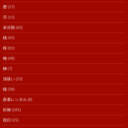
暦
(37)
月
(15)
未分類
(63)
桃
(45)
桜
(81)
梅
(48)
榊
(7)
清祓い
(23)
猫
(38)
産着レンタル
(8)
祈祷
(181)
祝日
(25)