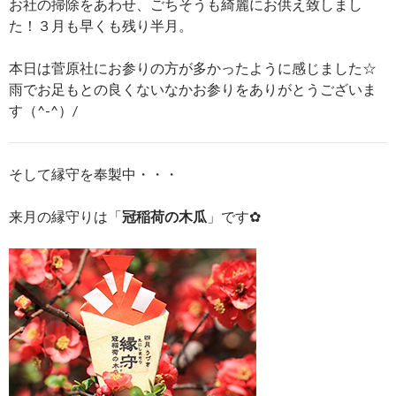
お社の掃除をあわせ、ごちそうも綺麗にお供え致しまし
た！３月も早くも残り半月。
本日は菅原社にお参りの方が多かったように感じました☆
雨でお足もとの良くないなかお参りをありがとうございま
す（^-^）/
そして縁守を奉製中・・・
来月の縁守りは「
冠稲荷の木瓜
」です✿