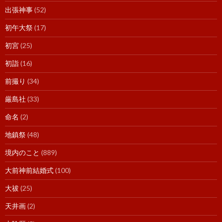
出張神事
(52)
初午大祭
(17)
初宮
(25)
初詣
(16)
前撮り
(34)
厳島社
(33)
命名
(2)
地鎮祭
(48)
境内のこと
(889)
大前神前結婚式
(100)
大祓
(25)
天井画
(2)