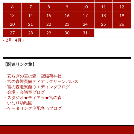
6
7
8
9
10
11
12
13
14
15
16
17
18
19
20
21
22
23
24
25
26
27
28
29
30
31
« 2月
4月 »
【関連リンク集】
・安らぎの宮の森 冠稲荷神社
・宮の森迎賓館ティアラグリーンパレス
・宮の森迎賓館ウエディングブログ
・会場・会議室ブログ
・スタジオ★ティアラ★宮の森
・いなり幼稚園
・ケータリング宅配弁当ブログ