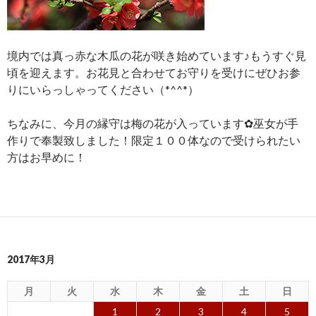
境内では真っ赤な木瓜の花が咲き始めています♪もうすぐ見
頃を迎えます。お花見と合わせてお守りを受けにぜひお参
りにいらっしゃってください（*^^*）
ちなみに、今月の縁守は梅の花が入っています✿巫女が手
作りで奉製致しました！限定１００体なので受けられたい
方はお早めに！
2017年3月
月
火
水
木
金
土
日
1
2
3
4
5