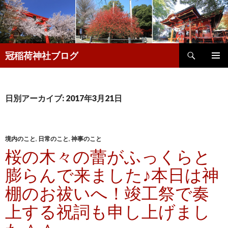
検
冠稲荷神社ブログ
索
コ
メインメ
ン
ニュー
テ
ン
日別アーカイブ: 2017年3月21日
ツ
へ
移
動
境内のこと
,
日常のこと
,
神事のこと
桜の木々の蕾がふっくらと
膨らんで来ました♪本日は神
棚のお祓いへ！竣工祭で奏
上する祝詞も申し上げまし