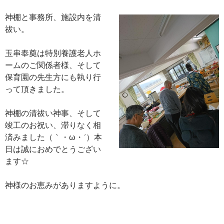
神棚と事務所、施設内を清
祓い。
玉串奉奠は特別養護老人ホ
ームのご関係者様、そして
保育園の先生方にも執り行
って頂きました。
神棚の清祓い神事、そして
竣工のお祝い、滞りなく相
済みました（｀・ω・´）本
日は誠におめでとうござい
ます☆
神様のお恵みがありますように。