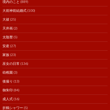
境内のこと
(889)
大前神前結婚式
(100)
大祓
(25)
天井画
(2)
太陰暦
(5)
安産
(27)
家族
(23)
巫女の日常
(136)
幼稚園
(3)
後撮り
(13)
御朱印
(84)
成人式
(16)
折鶴シャワー
(5)