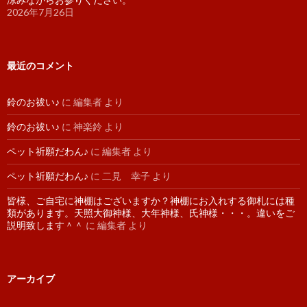
2026年7月26日
最近のコメント
鈴のお祓い♪
に
編集者
より
鈴のお祓い♪
に
神楽鈴
より
ペット祈願だわん♪
に
編集者
より
ペット祈願だわん♪
に
二見 幸子
より
皆様、ご自宅に神棚はございますか？神棚にお入れする御札には種
類があります。天照大御神様、大年神様、氏神様・・・。違いをご
説明致します＾＾
に
編集者
より
アーカイブ