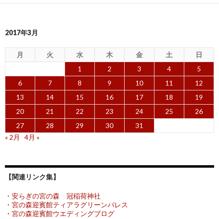
2017年3月
月
火
水
木
金
土
日
1
2
3
4
5
6
7
8
9
10
11
12
13
14
15
16
17
18
19
20
21
22
23
24
25
26
27
28
29
30
31
« 2月
4月 »
【関連リンク集】
・安らぎの宮の森 冠稲荷神社
・宮の森迎賓館ティアラグリーンパレス
・宮の森迎賓館ウエディングブログ