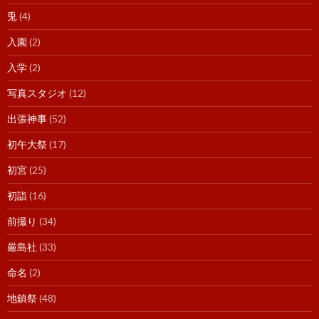
兎
(4)
入園
(2)
入学
(2)
写真スタジオ
(12)
出張神事
(52)
初午大祭
(17)
初宮
(25)
初詣
(16)
前撮り
(34)
厳島社
(33)
命名
(2)
地鎮祭
(48)