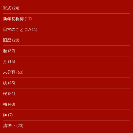
挙式
(24)
新年初祈祷
(17)
日常のこと
(1,911)
旧暦
(28)
暦
(37)
月
(15)
未分類
(63)
桃
(45)
桜
(81)
梅
(48)
榊
(7)
清祓い
(23)