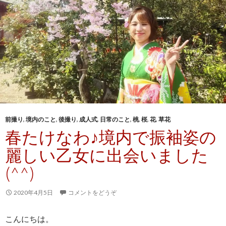
前撮り
,
境内のこと
,
後撮り
,
成人式
,
日常のこと
,
桃
,
桜
,
花
,
草花
春たけなわ♪境内で振袖姿の
麗しい乙女に出会いました
(^^)
2020年4月5日
コメントをどうぞ
こんにちは。