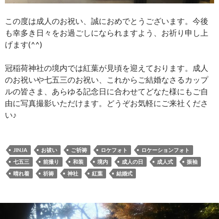
この度は成人のお祝い、誠におめでとうございます。今後
も幸多き日々をお過ごしになられますよう、お祈り申し上
げます(^^)
冠稲荷神社の境内では紅葉が見頃を迎えております。成人
のお祝いや七五三のお祝い、これからご結婚なさるカップ
ルの皆さま、あらゆる記念日に合わせてどなた様にもご自
由に写真撮影いただけます。どうぞお気軽にご来社くださ
い♪
JINJA
お祓い
ご祈祷
ロケフォト
ロケーションフォト
七五三
前撮り
和装
境内
成人の日
成人式
振袖
晴れ着
祈祷
神社
紅葉
結婚式