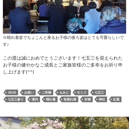
※晴れ着姿でちょこんと座るお子様の後ろ姿はとても可愛らしいで
す♪
この度は誠におめでとうございます！七五三を迎えられた
お子様の健やかなご成長とご家族皆様のご多幸をお祈り申
し上げます(^^)
JINJA
お祓い
ご祈祷
もみじ
モミジ
七五三
七五三参り
境内
晴れ着
枝垂れ桜
祈祷
神社
紅葉