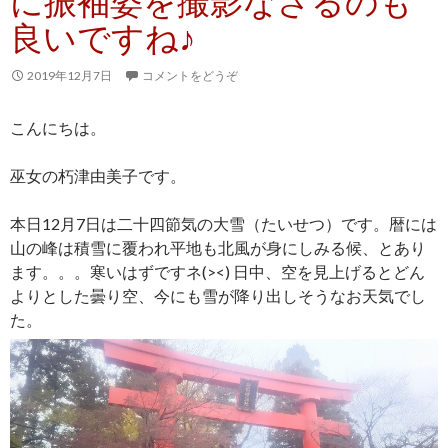
に振袖姿を撮影なさるのも
良いですね♪
2019年12月7日
コメントをどうぞ
こんにちは。
巫女の朽津由美子です。
本日12月7日は二十四節気の大雪（たいせつ）です。暦には
山の峰は積雪に覆われ平地も北風が身にしみる候、とあり
ます。。。寒いはずですネ(><) 日中、空を見上げるとどん
よりとした曇り空、今にも雪が降り出しそうなお天気でし
た。