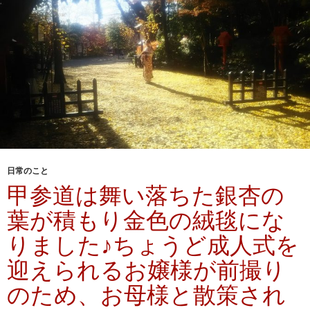
日常のこと
甲参道は舞い落ちた銀杏の
葉が積もり金色の絨毯にな
りました♪ちょうど成人式を
迎えられるお嬢様が前撮り
のため、お母様と散策され