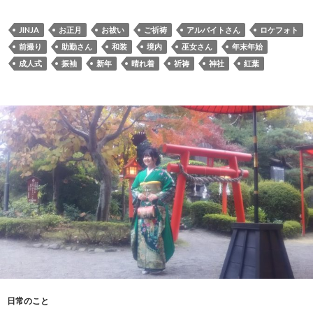
JINJA
お正月
お祓い
ご祈祷
アルバイトさん
ロケフォト
前撮り
助勤さん
和装
境内
巫女さん
年末年始
成人式
振袖
新年
晴れ着
祈祷
神社
紅葉
日常のこと