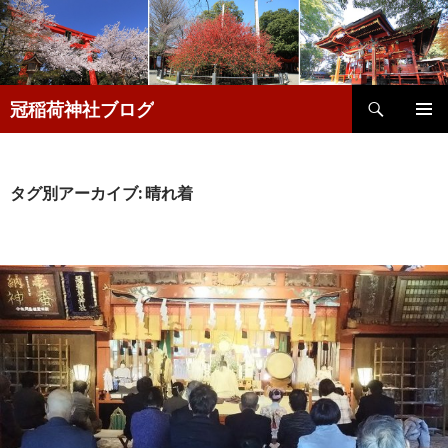
検
冠稲荷神社ブログ
索
コ
メインメ
ン
ニュー
テ
ン
タグ別アーカイブ: 晴れ着
ツ
へ
移
動