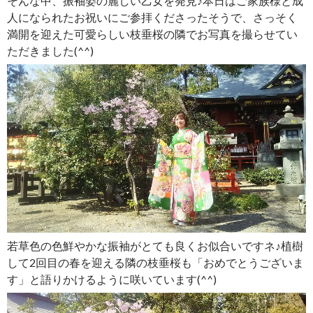
そんな中、振袖姿の麗しい乙女を発見♪本日はご家族様と成
人になられたお祝いにご参拝くださったそうで、さっそく
満開を迎えた可愛らしい枝垂桜の隣でお写真を撮らせてい
ただきました(^^)
若草色の色鮮やかな振袖がとても良くお似合いですネ♪植樹
して2回目の春を迎える隣の枝垂桜も「おめでとうございま
す」と語りかけるように咲いています(^^)