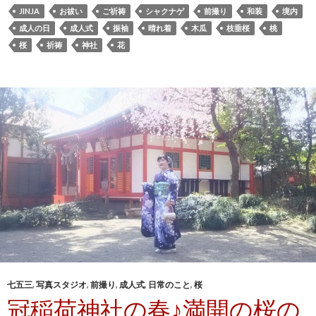
JINJA
お祓い
ご祈祷
シャクナゲ
前撮り
和装
境内
成人の日
成人式
振袖
晴れ着
木瓜
枝垂桜
桃
桜
祈祷
神社
花
七五三
,
写真スタジオ
,
前撮り
,
成人式
,
日常のこと
,
桜
冠稲荷神社の春♪満開の桜の