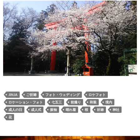
JINJA
ご祈祷
フォト・ウェディング
ロケフォト
ロケーション・フォト
七五三
前撮り
和装
境内
成人の日
成人式
振袖
晴れ着
桜
祈祷
神社
花